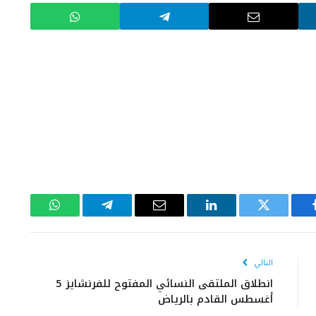
يسبوك
تويتر
لينكدإن
البريد
تيلقرام
واتساب
الإلكتروني
التالي
انطلاق الملتقى النسائي المفتوح للفرنشايز 5
أغسطس القادم بالرياض