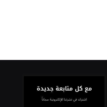
الدولار الأمريكي يتراجع قرب أدنى
مستوياته في ستة أسابيع وسط تفاؤل
بشأن الشرق الأوسط
أسعار النفط تواصل التراجع للجلسة
الثالثة مع ترقب تطورات الوساطة بشأن
الحرب
مع كل متابعة جديدة
اشترك في نشرتنا الإلكترونية مجاناً