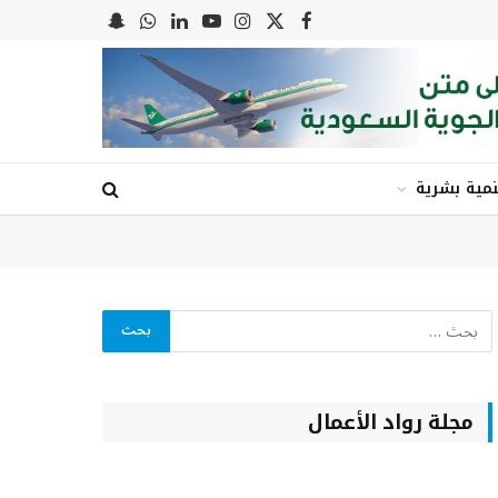
X
فيسبوك
الانستغرام
يوتيوب
لينكدإن
واتساب
Snapchat
(Twitter)
نمية بشرية
مجلة رواد الأعمال