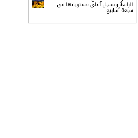
الرابعة وتسجل أعلى مستوياتها في
سبعة أسابيع
أسعار النفط ترتفع وسط ترقب نتائج
المحادثات بشأن مضيق هرمز
«طيران الرياض» يدشن أولى رحلاته إلى
مومباي ويضيف الوجهة التشغيلية
الثامنة
وزير الاستثمار: الموافقة على رخصة
مزاولة الأنشطة المالية عابرة الحدود
تطوير للبيئة الاستثمارية
الذهب يسجل أعلى مستوى في
أسبوعين بدعم من تراجع الدولار