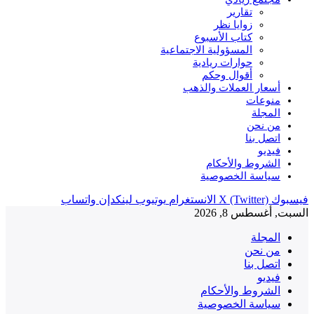
تقارير
زوايا نظر
كتاب الأسبوع
المسؤولية الاجتماعية
حوارات ريادية
أقوال وحكم
أسعار العملات والذهب
منوعات
المجلة
من نحن
اتصل بنا
فيديو
الشروط والأحكام
سياسة الخصوصية
فيسبوك
X (Twitter)
الانستغرام
يوتيوب
لينكدإن
واتساب
السبت, أغسطس 8, 2026
المجلة
من نحن
اتصل بنا
فيديو
الشروط والأحكام
سياسة الخصوصية