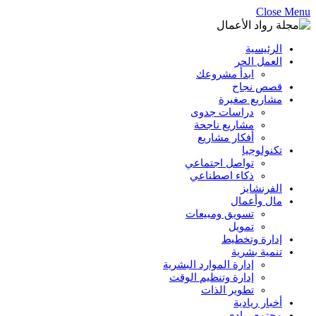
Close Menu
الرئيسية
العمل الحر
ابدأ مشروعك
قصص نجاح
مشاريع صغيرة
دراسات جدوى
مشاريع ناجحة
أفكار مشاريع
تكنولوجيا
تواصل اجتماعي
ذكاء اصطناعي
الفرنشايز
مال وأعمال
تسويق ومبيعات
تمويل
إدارة وتخطيط
تنمية بشرية
إدارة الموارد البشرية
إدارة وتنظيم الوقت
تطوير الذات
أخبار ريادية
مجتمع ريادي