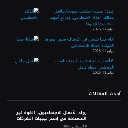
شركة صينية تكشف نموذجًا ينافس
عمالقة الذكاء الاصطناعي.. ويدفع أسهم
وزير الاستثمار: الموافقة على رخصة مزاولة
منافسيها للهبوط
الأنشطة المالية عابرة الحدود تطوير للبيئة
يوليو 17, 2026
الاستثمارية
أداة ميتا تفشل في اكتشاف بعض صورها
المولدة بالذكاء الاصطناعي
الذهب يسجل أعلى مستوى في أسبوعين بدعم
يوليو 11, 2026
من تراجع الدولار
6 أعمال جانبية غير تقليدية تناسب
الموظفين بدوام كامل
يوليو 18, 2026
الدولار الأمريكي يتراجع قرب أدنى مستوياته
في ستة أسابيع وسط تفاؤل بشأن الشرق
الأوسط
أحدث المقالات
أسعار النفط تواصل التراجع للجلسة الثالثة مع
ترقب تطورات الوساطة بشأن الحرب
رواد الأعمال الاجتماعيون.. القوة غير
المستغلة في إستراتيجيات الشركات
8 أغسطس، 2026