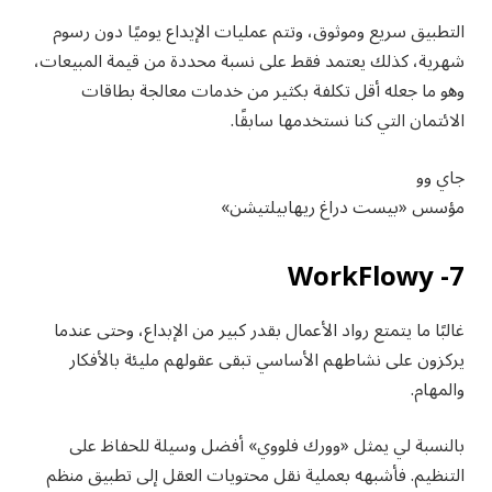
التطبيق سريع وموثوق، وتتم عمليات الإيداع يوميًا دون رسوم
شهرية، كذلك يعتمد فقط على نسبة محددة من قيمة المبيعات،
وهو ما جعله أقل تكلفة بكثير من خدمات معالجة بطاقات
الائتمان التي كنا نستخدمها سابقًا.
جاي وو
مؤسس «بيست دراغ ريهابيلتيشن»
7- WorkFlowy
غالبًا ما يتمتع رواد الأعمال بقدر كبير من الإبداع، وحتى عندما
يركزون على نشاطهم الأساسي تبقى عقولهم مليئة بالأفكار
والمهام.
بالنسبة لي يمثل «وورك فلووي» أفضل وسيلة للحفاظ على
التنظيم. فأشبهه بعملية نقل محتويات العقل إلى تطبيق منظم