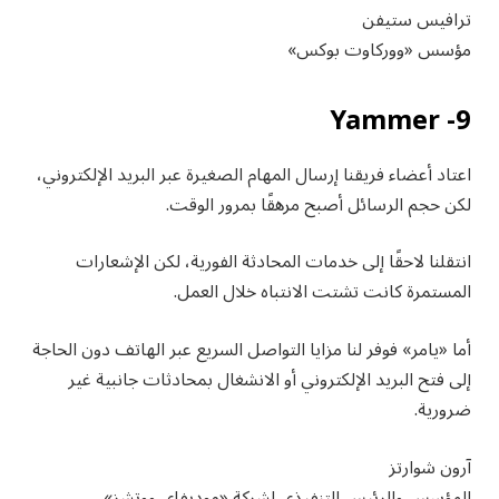
ترافيس ستيفن
مؤسس «ووركاوت بوكس»
9- Yammer
اعتاد أعضاء فريقنا إرسال المهام الصغيرة عبر البريد الإلكتروني،
لكن حجم الرسائل أصبح مرهقًا بمرور الوقت.
انتقلنا لاحقًا إلى خدمات المحادثة الفورية، لكن الإشعارات
المستمرة كانت تشتت الانتباه خلال العمل.
أما «يامر» فوفر لنا مزايا التواصل السريع عبر الهاتف دون الحاجة
إلى فتح البريد الإلكتروني أو الانشغال بمحادثات جانبية غير
ضرورية.
آرون شوارتز
المؤسس والرئيس التنفيذي لشركة «موديفاي ووتشز»