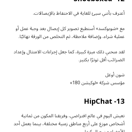
أعترف بأنني سيئ للغاية في الاحتفاظ بالإيصالات.
مع «شوبوكسد» أستطيع تصوير كل إيصال بعد وجبة عمل أو
عملية شراء، وإضافة ملاحظة، ثم التخلص من الورقة نهائيًا.
لقد منحني ذلك ميزة كبيرة، كما جعل إجراءات الامتثال وإعداد
الضرائب أقل توترًا بكثير.
شون أوغل
مؤسس شركة «لوكيشن 180»
13- HipChat
نعيش اليوم في عالم افتراضي، وفريقنا المكون من ثمانية
أشخاص موزع على أربع مناطق زمنية مختلفة، بينما يعمل أحد
الأعضاء من جبال كندا.