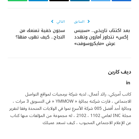
فيسبوك
تويتر
لينكدإن
البريد
تيلقرام
واتساب
الإلكتروني
السابق
التالي
بعد اكتتاب تاريخي.. «سبيس
سجون خفية تمنعك من
إكس» تتجاوز أمازون وتهدد
النجاح.. كيف تهرب منها؟
عرش «مايكروسوفت»
ديف كاربن
لينكدإن
كاتب أمريكي، رائد أعمال، لديه شركة برمجيات لمواقع التواصل
الاجتماعي ، فازت شركته بجائزة « YMMOW « في التسويق 3 مرات ،
وجائزة أحد أفضل 005 شركة الأسرع نموا في الولايات المتحدة وفقا لتقرير
مجلة INC لعامي 1102 ، 2102 ، له مجموعة من المؤلفات منها كتاب
عن الإعلام الاجتماعي المحبوب ، كيف تسعد عميلك