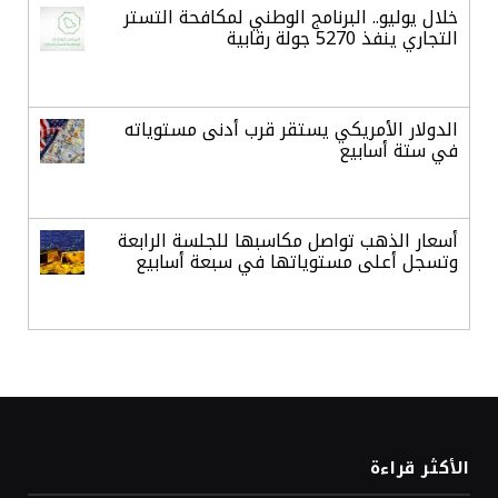
خلال يوليو.. البرنامج الوطني لمكافحة التستر
التجاري ينفذ 5270 جولة رقابية
الدولار الأمريكي يستقر قرب أدنى مستوياته
في ستة أسابيع
أسعار الذهب تواصل مكاسبها للجلسة الرابعة
وتسجل أعلى مستوياتها في سبعة أسابيع
أسعار النفط ترتفع وسط ترقب نتائج المحادثات
بشأن مضيق هرمز
«طيران الرياض» يدشن أولى رحلاته إلى مومباي
الأكثر قراءة
ويضيف الوجهة التشغيلية الثامنة