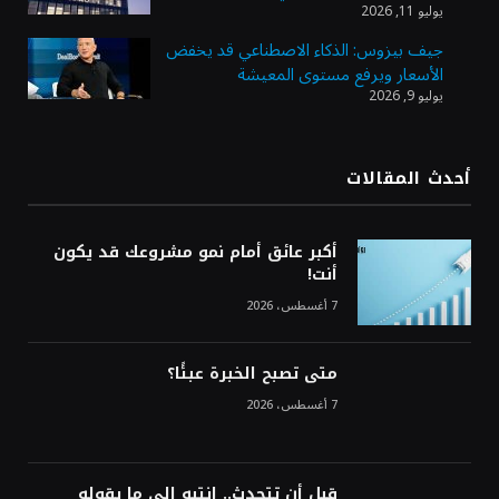
الذهب يسجل أعلى مستوى في أسبوعين بدعم
يوليو 11, 2026
من تراجع الدولار
جيف بيزوس: الذكاء الاصطناعي قد يخفض
الأسعار ويرفع مستوى المعيشة
يوليو 9, 2026
الدولار الأمريكي يتراجع قرب أدنى مستوياته
في ستة أسابيع وسط تفاؤل بشأن الشرق
الأوسط
أحدث المقالات
أسعار النفط تواصل التراجع للجلسة الثالثة مع
ترقب تطورات الوساطة بشأن الحرب
أكبر عائق أمام نمو مشروعك قد يكون
أنت!
7 أغسطس، 2026
متى تصبح الخبرة عبئًا؟
7 أغسطس، 2026
قبل أن تتحدث.. انتبه إلى ما يقوله