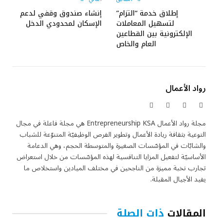
إطلاق خدمة “التزام”
إنشاء صندوق وقفي لدعم
لتسهيل المعاملات
الإسكان لمحدودي الدخل
الإلكترونية بين القطاعين
العام والخاص
رواد الأعمال
X
فيسبوك
الانستغرام
لينكدإن
(Twitter)
مجلة رواد الأعمال Entrepreneurship KSA هي مجلة فاعلة في مجال
التوعية بثقافة ريادة الأعمال وتطوير الفرص الوظيفيّة المتنوّعة للشباب
والشابّات في المؤسّسات الصغيرة والمتوسطة الحجم، وهي الدعامة
الأساسيّة لتفعيل المزايا التنافسية لهذه المؤسّسات من خلال استعراض
تجارب نخبة مميزة من الناجحين في مختلف الميادين واستخلاص ما
يفيد الأجيال المقبلة.
المقالات
ذات الصلة