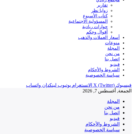
تقارير
زوايا نظر
كتاب الأسبوع
المسؤولية الاجتماعية
حوارات ريادية
أقوال وحكم
أسعار العملات والذهب
منوعات
المجلة
من نحن
اتصل بنا
فيديو
الشروط والأحكام
سياسة الخصوصية
فيسبوك
X (Twitter)
الانستغرام
يوتيوب
لينكدإن
واتساب
الجمعة, أغسطس 7, 2026
المجلة
من نحن
اتصل بنا
فيديو
الشروط والأحكام
سياسة الخصوصية