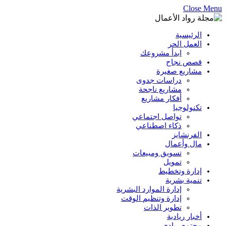
Close Menu
الرئيسية
العمل الحر
ابدأ مشروعك
قصص نجاح
مشاريع صغيرة
دراسات جدوى
مشاريع ناجحة
أفكار مشاريع
تكنولوجيا
تواصل اجتماعي
ذكاء اصطناعي
الفرنشايز
مال وأعمال
تسويق ومبيعات
تمويل
إدارة وتخطيط
تنمية بشرية
إدارة الموارد البشرية
إدارة وتنظيم الوقت
تطوير الذات
أخبار ريادية
مجتمع ريادي