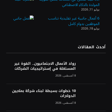
المولدة بالذكاء الاصطناعي
الذهب يسجل أعلى مستوى في أسبوعين بدعم
يوليو 11, 2026
من تراجع الدولار
6 أعمال جانبية غير تقليدية تناسب
الموظفين بدوام كامل
يوليو 18, 2026
الدولار الأمريكي يتراجع قرب أدنى مستوياته
في ستة أسابيع وسط تفاؤل بشأن الشرق
الأوسط
أحدث المقالات
أسعار النفط تواصل التراجع للجلسة الثالثة مع
ترقب تطورات الوساطة بشأن الحرب
رواد الأعمال الاجتماعيون.. القوة غير
المستغلة في إستراتيجيات الشركات
8 أغسطس، 2026
10 خطوات بسيطة لبناء شركة بملايين
الدولارات
8 أغسطس، 2026