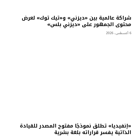
شراكة عالمية بين «ديزني» و«تيك توك» لعرض
محتوى الجمهور على «ديزني بلس»
6 أغسطس، 2026
«إنفيديا» تطلق نموذجًا مفتوح المصدر للقيادة
الذاتية يفسر قراراته بلغة بشرية