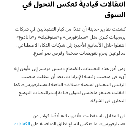
انتقالات قيادية تعكس التحول في
السوق
كشفت تقارير حديثة أن عددًا من كبار التنفيذيين في شركات
برمجيات كبرى مثل «سيلزفورس» و«سنوفليك» و«داتادوغ»
انتقلوا خلال الأسابيع الأخيرة إلى شركات الذكاء الاصطناعي،
مدفوعين بحزم تعويضات ضخمة وفرص نمو أسرع.
ومن أبرز هذه التعيينات، انضمام دينيس دريسر إلى «أوبن إيه
آي» في منصب رئيسة الإيرادات، بعد أن شغلت منصب
الرئيس التنفيذي لمنصة «سلاك» التابعة لـ«سيلزفورس». كما
انتقلت جينيفر ماجلسي لتتولى قيادة إستراتيجيات التوسع
التجاري في الشركة.
في المقابل، استقطبت «أنثروبيك» أيضًا كوادر من
«سيلزفورس»، ما يعكس اتساع نطاق المنافسة على
الكفاءات
.