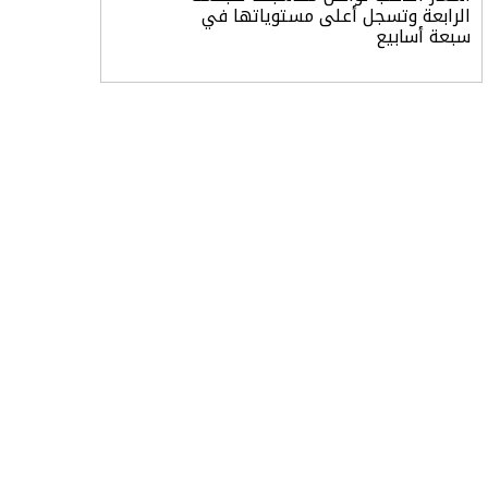
الرابعة وتسجل أعلى مستوياتها في
سبعة أسابيع
أسعار النفط ترتفع وسط ترقب نتائج
المحادثات بشأن مضيق هرمز
«طيران الرياض» يدشن أولى رحلاته إلى
مومباي ويضيف الوجهة التشغيلية
الثامنة
وزير الاستثمار: الموافقة على رخصة
مزاولة الأنشطة المالية عابرة الحدود
تطوير للبيئة الاستثمارية
الذهب يسجل أعلى مستوى في
أسبوعين بدعم من تراجع الدولار