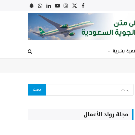
X
فيسبوك
الانستغرام
يوتيوب
لينكدإن
واتساب
Snapchat
(Twitter)
نمية بشرية
مجلة رواد الأعمال