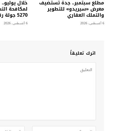
مطلع سبتمبر.. جدة تستضيف
خلال يوليو.. 
معرض «سيريدو» للتطوير
لمكافحة التس
والتملك العقاري
5270 جولة رقابية
6 أغسطس، 2026
6 أغسطس، 2026
اترك تعليقاً