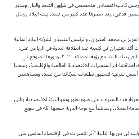
لبرجس كاتب اقتصادي متخصص في شؤون النفط والغاز، ومدير
ن حسين فدعق، وقد حضرها عدد كبير من عملاء بنك البلاد ورجال
لعزيز بن محمد العنيزان، والرئيس التنفيذي لشركة البلاد المالية
 العنيزان في كلمته عند انطلاقة الندوة في الرياض على:
“أن دعوة عملائنا الكرام لهذه الندوات يأتي في إطار تفاعلنا في بنك البلاد مع رؤية المملكة ٢٠٣٠، ودورها المتوقع في
مناقشة أثر المتغيرات الاقتصادية العالمية والإقليمية، وسعينا
 على أسس شرعية لتحقيق تطلعات شركائنا من عملاء ومساهمين
رفة هذه التغيرات على ضوء تطور ونمو البيئة الاقتصادية والتي
لعملاء، وتماشياً مع توجه الدولة حفظها الله في تنويع
ناولت في دورتها الثانية “أثر التغيرات في الإقتصاد العالمي على