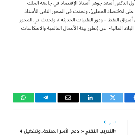
أول الدكتور أسعد جوهر أستاذ الإقتصاد في جامعة الملك
 على الاقتصاد المحلي)، وتحدث في المحور الثاني الأستاذ
واق النفط – ودور التقنيات الحديثة )، وتحدث في المحور
بلاد المالية- عن (تطور بيئة الأعمال العالمية والانعكاسات
يسبوك
تويتر
لينكدإن
البريد
تيلقرام
واتساب
الإلكتروني
التالي
«التدريب التقني»: دعم الأسر المنتجة..وتشغيل 4