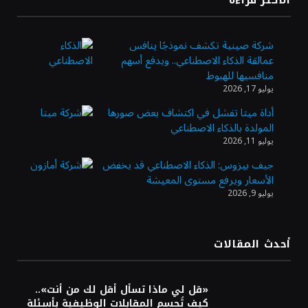
الأكثر قراءة
من تراجع الدولار
شركة صينية تكشف نموذجًا ينافس
عمالقة الذكاء الاصطناعي.. ويدفع أسهم
الدولار الأمريكي يتراجع قرب أدنى مستوياته
منافسيها للهبوط
في ستة أسابيع وسط تفاؤل بشأن الشرق
يوليو 17, 2026
الأوسط
أداة ميتا تفشل في اكتشاف بعض صورها
المولدة بالذكاء الاصطناعي
أسعار النفط تواصل التراجع للجلسة الثالثة مع
يوليو 11, 2026
ترقب تطورات الوساطة بشأن الحرب
جيف بيزوس: الذكاء الاصطناعي قد يخفض
الأسعار ويرفع مستوى المعيشة
يوليو 9, 2026
أرباح «تمكين» ترتفع إلى 28.1 مليون ريال في
الربع الثاني مدعومة بنمو قطاع الأفراد
أحدث المقالات
«تاسي» يستهل جلسة الأربعاء بارتفاع طفيف
مدعومًا بالبنوك والمواد الأساسية
«قل لي ماذا تسأل أقل لك من أنت»..
كيف تُحسم المقابلات الوظيفية بأسئلة