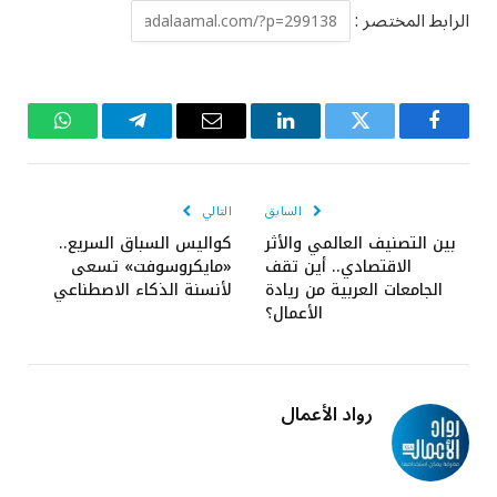
الرابط المختصر :
فيسبوك
تويتر
لينكدإن
البريد
تيلقرام
واتساب
الإلكتروني
السابق
التالي
بين التصنيف العالمي والأثر
كواليس السباق السريع..
الاقتصادي.. أين تقف
«مايكروسوفت» تسعى
الجامعات العربية من ريادة
لأنسنة الذكاء الاصطناعي
الأعمال؟
رواد الأعمال