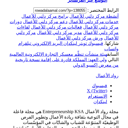
التوسع عبر الفرنشايز
الرابط المختصر :
أنشطة مركز دلني للأعمال
برامج مركز دلني للأعمال
خدمات مركز دلني للأعمال
دعم مركز دلني للأعمال
دورات
مركز دلني للأعمال
فعاليات مركز دلني للأعمال
لقاءات
مركز دلني للأعمال
مدير مركز دلني للأعمال
مركز دلني
للأعمال
ورش مركز دلني للأعمال
شاركها.
فيسبوك
تويتر
لينكدإن
البريد الإلكتروني
تيلقرام
واتساب
السابق
هيئة منشآت تنظّم معسكر التجارة الإلكترونية العالمية
التالي
ولي العهد: المملكة قادرة على إقامة نسخة تاريخية
من معرض إكسبو الدولي
رواد الأعمال
فيسبوك
X (Twitter)
الانستغرام
لينكدإن
مجلة رواد الأعمال Entrepreneurship KSA هي مجلة فاعلة
في مجال التوعية بثقافة ريادة الأعمال وتطوير الفرص
الوظيفيّة المتنوّعة للشباب والشابّات في المؤسّسات
الصغيرة والمتوسطة الحجم، وهي الدعامة الأساسيّة لتفعيل