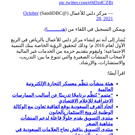
pic.twitter.com/e0tDzdCZBi
— مركز دلني للأعمال (@SaudiDBC)
October
28, 2021
ويمكن التسجيل في اللقاء من (
هنـــــــــا
).
يُشار إلى أنه تم إنشاء مركز دلني للأعمال بالرياض في الربع
الأول لعام 2016 م؛ وذلك لتحقيق الرؤية الخاصة ببنك التنمية
الاجتماعية؛ وليقوم بتقديم حزمة من الخدمات غير المالية
لأصحاب المنشآت الصغيرة والتي تتنوع ما بين: التدريب،
والاستشارات، والإرشاد.
اقرأ أيضًا:
هيئة منشآت تنظّم معسكر التجارة الإلكترونية
العالمية
“متمم” يُنظّم برنامجًا تدريبيًا عن أساليب الممارسات
الاحترافية للإعلام الاقتصادي
اتحاد الغرف السعودية يوقع اتفاقية تعاون مع الوكالة
الوطنية لترويج الاستثمار بالجابون
منتدى التسويق يقدم حلولًا فاعلة لدعم المنشآت
متناهية الصغر
منتدى التسويق يناقش نجاح العلامات السعودية في