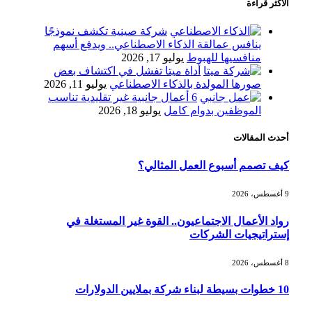
الأكثر قراءة
أسعار النفط ترتفع وسط ترقب نتائج
المحادثات بشأن مضيق هرمز
شركة صينية تكشف نموذجًا
ينافس عمالقة الذكاء الاصطناعي.. ويدفع أسهم
منافسيها للهبوط
يوليو 17, 2026
أداة ميتا تفشل في اكتشاف بعض
«طيران الرياض» يدشن أولى رحلاته إلى
صورها المولدة بالذكاء الاصطناعي
يوليو 11, 2026
مومباي ويضيف الوجهة التشغيلية الثامنة
6 أعمال جانبية غير تقليدية تناسب
الموظفين بدوام كامل
يوليو 18, 2026
أحدث المقالات
وزير الاستثمار: الموافقة على رخصة
مزاولة الأنشطة المالية عابرة الحدود
كيف تصمم أسبوع العمل المثالي؟
تطوير للبيئة الاستثمارية
9 أغسطس، 2026
الذهب يسجل أعلى مستوى في أسبوعين
رواد الأعمال الاجتماعيون.. القوة غير المستغلة في
بدعم من تراجع الدولار
إستراتيجيات الشركات
8 أغسطس، 2026
الدولار الأمريكي يتراجع قرب أدنى
10 خطوات بسيطة لبناء شركة بملايين الدولارات
مستوياته في ستة أسابيع وسط تفاؤل