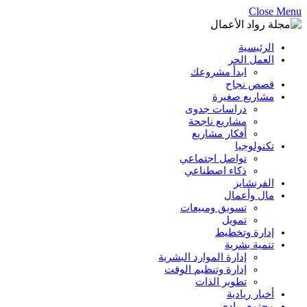
Close Menu
الرئيسية
العمل الحر
ابدأ مشروعك
قصص نجاح
مشاريع صغيرة
دراسات جدوى
مشاريع ناجحة
أفكار مشاريع
تكنولوجيا
تواصل اجتماعي
ذكاء اصطناعي
الفرنشايز
مال وأعمال
تسويق ومبيعات
تمويل
إدارة وتخطيط
تنمية بشرية
إدارة الموارد البشرية
إدارة وتنظيم الوقت
تطوير الذات
أخبار ريادية
مجتمع ريادي