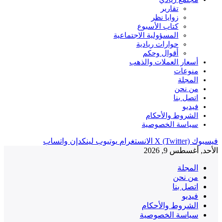
تقارير
زوايا نظر
كتاب الأسبوع
المسؤولية الاجتماعية
حوارات ريادية
أقوال وحكم
أسعار العملات والذهب
منوعات
المجلة
من نحن
اتصل بنا
فيديو
الشروط والأحكام
سياسة الخصوصية
فيسبوك
X (Twitter)
الانستغرام
يوتيوب
لينكدإن
واتساب
الأحد, أغسطس 9, 2026
المجلة
من نحن
اتصل بنا
فيديو
الشروط والأحكام
سياسة الخصوصية