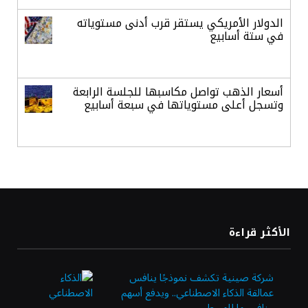
الدولار الأمريكي يستقر قرب أدنى مستوياته
في ستة أسابيع
أسعار الذهب تواصل مكاسبها للجلسة الرابعة
وتسجل أعلى مستوياتها في سبعة أسابيع
أسعار النفط ترتفع وسط ترقب نتائج المحادثات
بشأن مضيق هرمز
«طيران الرياض» يدشن أولى رحلاته إلى مومباي
الأكثر قراءة
ويضيف الوجهة التشغيلية الثامنة
شركة صينية تكشف نموذجًا ينافس
عمالقة الذكاء الاصطناعي.. ويدفع أسهم
وزير الاستثمار: الموافقة على رخصة مزاولة