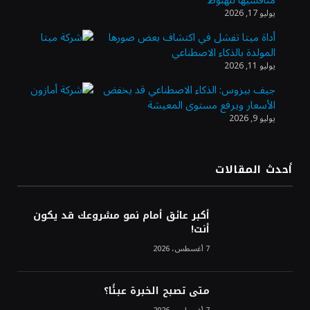
منافسيها للهبوط
الأنشطة المالية عابرة الحدود تطوير للبيئة
يوليو 17, 2026
الاستثمارية
أداة ميتا تفشل في اكتشاف بعض صورها
المولدة بالذكاء الاصطناعي
الذهب يسجل أعلى مستوى في أسبوعين بدعم
يوليو 11, 2026
من تراجع الدولار
جيف بيزوس: الذكاء الاصطناعي قد يخفض
الأسعار ويرفع مستوى المعيشة
يوليو 9, 2026
الدولار الأمريكي يتراجع قرب أدنى مستوياته
في ستة أسابيع وسط تفاؤل بشأن الشرق
الأوسط
أحدث المقالات
أسعار النفط تواصل التراجع للجلسة الثالثة مع
ترقب تطورات الوساطة بشأن الحرب
أكبر عائق أمام نمو مشروعك قد يكون
أنت!
7 أغسطس، 2026
متى تصبح الخبرة عبئًا؟