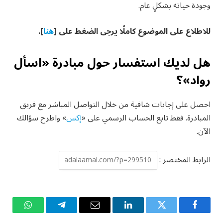
وجودة حياته بشكلٍ عام.
للاطلاع على الموضوع كاملًا يرجى الضغط على [
هنا
].
هل لديك استفسار حول مبادرة «اسأل
رواد»؟
احصل على إجابات شافية من خلال التواصل المباشر مع فريق
المبادرة. فقط تابع الحساب الرسمي على «
إكس
» واطرح سؤالك
الآن.
الرابط المختصر :
فيسبوك
تويتر
لينكدإن
البريد
تيلقرام
واتساب