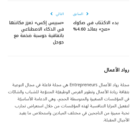
الإلكتروني
السابق
التالي
بدء الاكتتاب في صكوك
«سبيس إكس» تعزز مكانتها
«صح» بعائد 4.60%
في الذكاء الاصطناعي
باتفاقية حوسبة ضخمة مع
جوجل
رواد الأعمال
مجلة رواد الأعمال Entrepreneurs هي مجلة فاعلة في مجال التوعية
بثقافة ريادة الأعمال وتطوير الفرص الوظيفيّة المتنوّعة للشباب والشابّات
في المؤسّسات الصغيرة والمتوسطة الحجم، وهي الدعامة الأساسيّة
لتفعيل المزايا التنافسية لهذه المؤسّسات من خلال استعراض تجارب
نخبة مميزة من الناجحين في مختلف الميادين واستخلاص ما يفيد
الأجيال المقبلة.