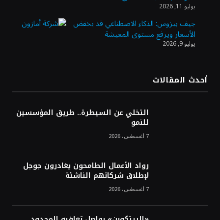
الذهب يسجل أعلى مستوى في أسبوعين بدعم
يوليو 11, 2026
من تراجع الدولار
جيف بيزوس: الذكاء الاصطناعي قد يخفض
الأسعار ويرفع مستوى المعيشة
يوليو 9, 2026
الدولار الأمريكي يتراجع قرب أدنى مستوياته
في ستة أسابيع وسط تفاؤل بشأن الشرق
الأوسط
أحدث المقالات
أسعار النفط تواصل التراجع للجلسة الثالثة مع
ترقب تطورات الوساطة بشأن الحرب
التخلي عن السيطرة.. طريق المؤسسين
للنمو
7 أغسطس، 2026
رواد الأعمال الطامحون يغادرون جوجل
لإطلاق شركاتهم الناشئة
7 أغسطس، 2026
«البيتكوين» يواصل تعافيه المحدود