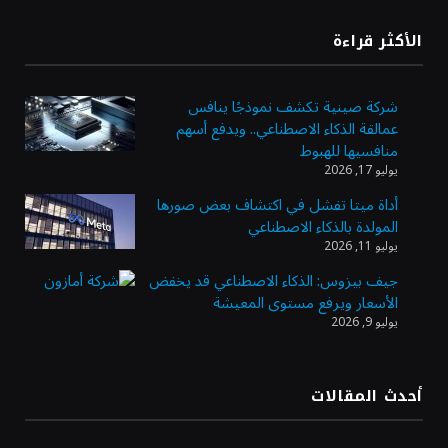
«طيران الرياض» يدشن أولى رحلاته إلى مومباي
الأكثر قراءة
ويضيف الوجهة التشغيلية الثامنة
شركة صينية تكشف نموذجًا ينافس
عمالقة الذكاء الاصطناعي.. ويدفع أسهم
وزير الاستثمار: الموافقة على رخصة مزاولة
منافسيها للهبوط
الأنشطة المالية عابرة الحدود تطوير للبيئة
يوليو 17, 2026
الاستثمارية
أداة ميتا تفشل في اكتشاف بعض صورها
المولدة بالذكاء الاصطناعي
الذهب يسجل أعلى مستوى في أسبوعين بدعم
يوليو 11, 2026
من تراجع الدولار
جيف بيزوس: الذكاء الاصطناعي قد يخفض
الأسعار ويرفع مستوى المعيشة
يوليو 9, 2026
الدولار الأمريكي يتراجع قرب أدنى مستوياته
في ستة أسابيع وسط تفاؤل بشأن الشرق
الأوسط
أحدث المقالات
أسعار النفط تواصل التراجع للجلسة الثالثة مع