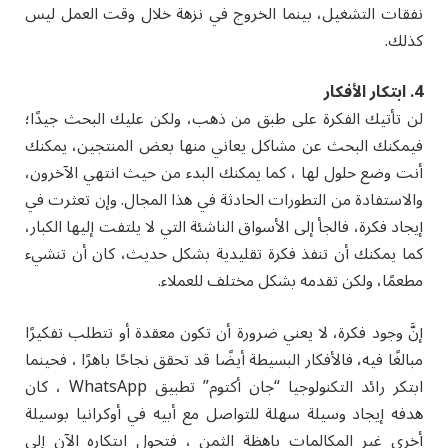
نفقات التشغيل، بينما الخروج في نزهة خلال وقت العمل ليس
كذلك.
4. ابتكار الأفكار
لن تأتيك الفكرة على طبق من ذهب، ولكن عليك البحث جيدًا؛
فيمكنك البحث عن مشاكل يعاني منها بعض المنتجين، يمكنك
أنت وضع حلول لها ، كما يمكنك البدء من حيث انتهي الآخرون،
والاستفادة من التطورات الحادثة في هذا المجال. وإن تعثرت في
إيجاد فكرة، فالجأ إلى الأسواق الناشئة التي لا يلتفت إليها الكبار،
كما يمكنك أن تنفذ فكرة تقليدية بشكل حديث، كان أن تنشيء
مطعمًا، ولكن تقدمه بشكل مختلف للعملاء.
إنَّ وجود فكرة، لا يعني ضرورة أن تكون معقدة أو تتطلب تفكيرًا
مبالغًا فيه، فالأفكار البسيطة أيضًا قد تحقق نجاحًا باهرًا ، فحينما
ابتكر رائد التكنولوجيا “جان أكتوم” تطبيق WhatsApp ، كان
هدفه إيجاد وسيلة سهلة للتواصل مع أبيه في أوكرانيا بوسيلة
أخرى غير المكالمات باهظة الثمن ، فتحول ابتكاره الآن إلى