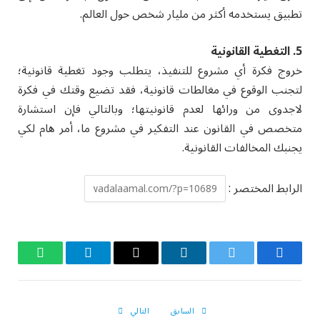
تطبيق يستخدمه أكثر من مليار شخص حول العالم.
5. التغطية القانونية
خروج فكرة أي مشروع للتنفيذ، يتطلب وجود تغطية قانونية؛
لتجنب الوقوع في مغالطات قانونية، فقد تضيع وقتك في فكرة
لاجدوى من ورائها لعدم قانونيتها؛ وبالتالي فإن استشارة
متخصص في القانون عند التفكير في مشروع ما، أمر هام لكي
يجنبك المخالفات القانونية.
الرابط المختصر :
فيسبوك
تويتر
لينكدإن
البريد
تيلقرام
واتساب
الإلكتروني
السابق
التالي