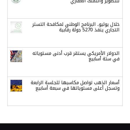
للتطوير والتملك العقاري
خلال يوليو.. البرنامج الوطني لمكافحة التستر
التجاري ينفذ 5270 جولة رقابية
الدولار الأمريكي يستقر قرب أدنى مستوياته
في ستة أسابيع
أسعار الذهب تواصل مكاسبها للجلسة الرابعة
وتسجل أعلى مستوياتها في سبعة أسابيع
أسعار النفط ترتفع وسط ترقب نتائج المحادثات
بشأن مضيق هرمز