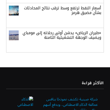
أسعار النفط ترتفع وسط ترقب نتائج المحادثات
بشأن مضيق هرمز
«طيران الرياض» يدشن أولى رحلاته إلى مومباي
ويضيف الوجهة التشغيلية الثامنة
وزير الاستثمار: الموافقة على رخصة مزاولة
الأنشطة المالية عابرة الحدود تطوير للبيئة
الاستثمارية
الذهب يسجل أعلى مستوى في أسبوعين بدعم
الأكثر قراءة
من تراجع الدولار
شركة صينية تكشف نموذجًا ينافس
عمالقة الذكاء الاصطناعي.. ويدفع أسهم
الدولار الأمريكي يتراجع قرب أدنى مستوياته