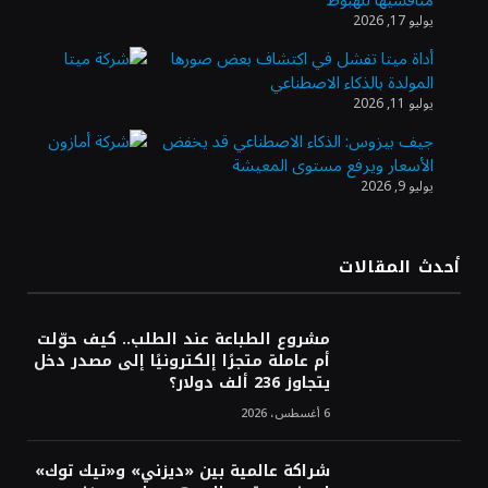
منافسيها للهبوط
في ستة أسابيع وسط تفاؤل بشأن الشرق
يوليو 17, 2026
الأوسط
أداة ميتا تفشل في اكتشاف بعض صورها
المولدة بالذكاء الاصطناعي
أسعار النفط تواصل التراجع للجلسة الثالثة مع
يوليو 11, 2026
ترقب تطورات الوساطة بشأن الحرب
جيف بيزوس: الذكاء الاصطناعي قد يخفض
الأسعار ويرفع مستوى المعيشة
يوليو 9, 2026
أرباح «تمكين» ترتفع إلى 28.1 مليون ريال في
الربع الثاني مدعومة بنمو قطاع الأفراد
أحدث المقالات
«تاسي» يستهل جلسة الأربعاء بارتفاع طفيف
مدعومًا بالبنوك والمواد الأساسية
مشروع الطباعة عند الطلب.. كيف حوّلت
أم عاملة متجرًا إلكترونيًا إلى مصدر دخل
يتجاوز 236 ألف دولار؟
6 أغسطس، 2026
شراكة عالمية بين «ديزني» و«تيك توك»