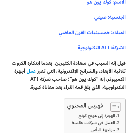
الاسم: كوك يون هو
الجنسية: صيني
الميلاد: خمسينيات القرن الماضي
الشركة: ATI التكنولوجية
قيل إنه السبب في سعادة الكثيرين، بعدما ابتكاره الكروت
ثلاثية الأبعاد، والشرائح الإلكترونية، التي تعزز
عمل
أجهزة
الكمبيوتر، إنه “كوك يون هو”؛ صاحب شركة ATI
التكنولوجية، الذي بلغ قمة الثراء بعد معاناة كبيرة.
فهرس المحتوي
الهجرة إلى هونج كونج
العمل في شركات عالمية
مواجهة اليأس