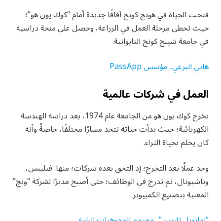
فتحت الحياة في هونج كونج آفاقًا جديدة أمام “كوك يون هو”؛
حيث تخطى مرحلة العمل في الزراعة، وحصل على منحة دراسية
في جامعة شينج كونج التايوانية.
هاني البرعي.. مؤسس PassApp
العمل في شركات عالمية
تخرج كوك يون هو من الجامعة عام 1974، بعد دراسة الهندسة
الكهربائية؛ حيث بدأت حياته تتخذ مسارًا مختلفًا، خاصةً وأنه
كان يحلم بحياة الثراء.
وجد عملًا بعد التخرج؛ إذ التحق بعدة شركات؛ منها: فيليبس،
وناشيونال، ثم تدرج في الوظائف؛ حتى أصبح مديرًا لشركة “ونج”
المعنية بتصنيع الكمبيوتر.
“إمانويل تاربين”.. مصمم المجوهرات البارع