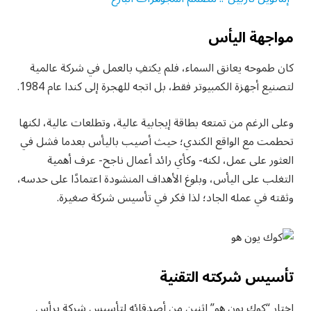
مواجهة اليأس
كان طموحه يعانق السماء، فلم يكتفِ بالعمل في شركة عالمية
لتصنيع أجهزة الكمبيوتر فقط، بل اتجه للهجرة إلى كندا عام 1984.
وعلى الرغم من تمتعه بطاقة إيجابية عالية، وتطلعات عالية، لكنها
تحطمت مع الواقع الكندي؛ حيث أصيب باليأس بعدما فشل في
العثور على عمل، لكنه- وكأي رائد أعمال ناجح- عرف أهمية
التغلب على اليأس، وبلوغ الأهداف المنشودة اعتمادًا على حدسه،
وثقته في عمله الجاد؛ لذا فكر في تأسيس شركة صغيرة.
تأسيس شركته التقنية
اختار “كوك يون هو” اثنين من أصدقائه لتأسيس شركة برأس