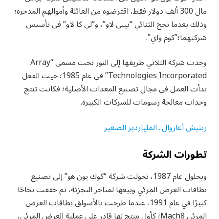
مال 300 ألف دولار فقط، اقترضوه من العائلة وأموالهم المدخرة؛
وذلك بعدما نجح الثنائي “بيني لاو”، و”لي كا لاو” في تأسيس
شركتهما؛”كوم واي”.
وجدت شركة الثلاثي طريقها إلى النور تحت مسمى “Array
Technologies Incorporated” في عام 1985؛ حيث الفعل
بدأت العمل في مجال تصنيع المعدات الأصلية؛ فكانت تنتج
وحدات معالجة رسومات للشركات الكبيرة.
ريتيش أغاروال.. الملياردير الصغير
تطورات الشركة
وبحلول عام 1987، تحولت شركة “كوك يون هو” إلى تصنيع
بطاقات العرض المرئي وبيعها لمتاجر التجزئة، ثم حققت نجاحًا
كبيرًا في عام 1991، عندما طرحت بالأسواق بطاقات العرض
المرئي Mach8؛ كأول منتج لها قادر على عملية العرض المرئي،