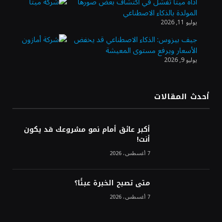
أداة ميتا تفشل في اكتشاف بعض صورها
المولدة بالذكاء الاصطناعي
الذهب يسجل أعلى مستوى في أسبوعين بدعم
يوليو 11, 2026
من تراجع الدولار
جيف بيزوس: الذكاء الاصطناعي قد يخفض
الأسعار ويرفع مستوى المعيشة
يوليو 9, 2026
الدولار الأمريكي يتراجع قرب أدنى مستوياته
في ستة أسابيع وسط تفاؤل بشأن الشرق
الأوسط
أحدث المقالات
أسعار النفط تواصل التراجع للجلسة الثالثة مع
ترقب تطورات الوساطة بشأن الحرب
أكبر عائق أمام نمو مشروعك قد يكون
أنت!
7 أغسطس، 2026
متى تصبح الخبرة عبئًا؟
7 أغسطس، 2026