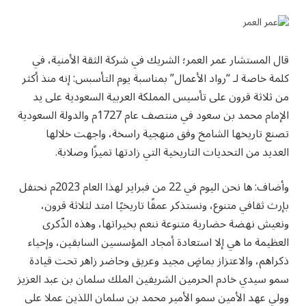
قال المستشار عمر العمر؛ الشريك في شركة الثقة الأمنية، في
كلمة خاصة لـ “رواد الأعمال” بمناسبة يوم التأسبس: إنه منذ أكثر
من ثلاثة قرون على تأسيس المملكة العربية السعودية على يد
الإمام محمد بن سعود في منتصف عام 1727م والدولة السعودية
تصنع تاريخها الشامخ وفق منهجية راسخة، واجهت خلالها
العديد من التحديات التاريخية التي زادتها تميزًا وصلابة.
وأضاف: ها نحن اليوم في 22 من فبراير لهذا العام 2023م نحتفل
بإرث ثقافي متنوع، ونستذكر عمقًا تاريخيًا امتد لثلاثة قرون،
ونعيش نهضة حضارية متنوعة ننعم بخيراتها، وهذه الذّكرى
العظيمة ما هي إلا استعادة أمجاد المؤسسين السابقين، وإحياء
ذكراهم، والاعتزاز بماضٍ مجيد وعريق وحاضر زاهر تحت قيادة
سمو سيدي خادم الحرمين الشريفين الملك سلمان بن عبد العزيز
وولي عهد الأمين سمو الأمير محمد بن سلمان اللذين عملا على