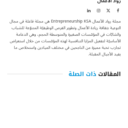
رواد الأعمال
فيسبوك
X
الانستغرام
لينكدإن
(Twitter)
مجلة رواد الأعمال Entrepreneurship KSA هي مجلة فاعلة في مجال
التوعية بثقافة ريادة الأعمال وتطوير الفرص الوظيفيّة المتنوّعة للشباب
والشابّات في المؤسّسات الصغيرة والمتوسطة الحجم، وهي الدعامة
الأساسيّة لتفعيل المزايا التنافسية لهذه المؤسّسات من خلال استعراض
تجارب نخبة مميزة من الناجحين في مختلف الميادين واستخلاص ما
يفيد الأجيال المقبلة.
المقالات
ذات الصلة