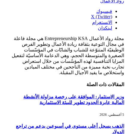
رواد الأعمال
فيسبوك
X (Twitter)
الانستغرام
لينكدإن
مجلة رواد الأعمال Entrepreneurship KSA هي مجلة فاعلة
في مجال التوعية بثقافة ريادة الأعمال وتطوير الفرص
الوظيفيّة المتنوّعة للشباب والشابّات في المؤسّسات
الصغيرة والمتوسطة الحجم، وهي الدعامة الأساسيّة لتفعيل
المزايا التنافسية لهذه المؤسّسات من خلال استعراض
تجارب نخبة مميزة من الناجحين في مختلف الميادين
واستخلاص ما يفيد الأجيال المقبلة.
المقالات
ذات الصلة
وزير الاستثمار: الموافقة على رخصة مزاولة الأنشطة
المالية عابرة الحدود تطوير للبيئة الاستثمارية
5 أغسطس، 2026
الذهب يسجل أعلى مستوى في أسبوعين بدعم من تراجع
الدولار