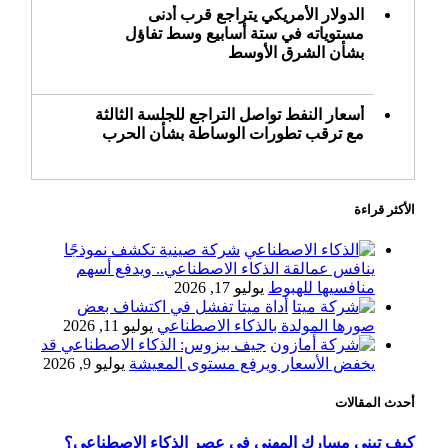
الدولار الأمريكي يتراجع قرب أدنى
مستوياته في ستة أسابيع وسط تفاؤل
بشأن الشرق الأوسط
أسعار النفط تواصل التراجع للجلسة الثالثة
مع ترقب تطورات الوساطة بشأن الحرب
الأكثر قراءة
أرباح «تمكين» ترتفع إلى 28.1 مليون ريال
في الربع الثاني مدعومة بنمو قطاع الأفراد
شركة صينية تكشف نموذجًا
ينافس عمالقة الذكاء الاصطناعي.. ويدفع أسهم
منافسيها للهبوط
يوليو 17, 2026
أداة ميتا تفشل في اكتشاف بعض
«تاسي» يستهل جلسة الأربعاء بارتفاع
صورها المولدة بالذكاء الاصطناعي
يوليو 11, 2026
طفيف مدعومًا بالبنوك والمواد الأساسية
جيف بيزوس: الذكاء الاصطناعي قد
يخفض الأسعار ويرفع مستوى المعيشة
يوليو 9, 2026
أحدث المقالات
“السعودية للطاقة” تعلن نتائج النصف
الأول من 2026
كيف تبني مسارك المهني في عصر الذكاء الاصطناعي؟