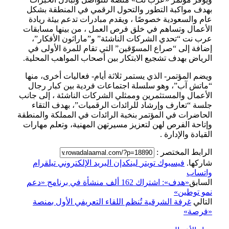
بهدف مواكبة التطور والتحول الرقمي في المنطقة بشكل
عام والسعودية خصوصًا ، ويقدم مبادرات تدعم بيئة ريادة
الأعمال وتساهم في خلق فرص العمل ، من بينها مسابقات
عرب نت “تحدي الشركات الناشئة” و”ماراثون الأفكار”،
إضافة إلى “صراع المسوّقين” التي تقام للمرة الأولى في
الرياض بهدف تشجيع الابتكار بين أصحاب المواهب المحلية.
ويضم المؤتمر- الذي يستمر ثلاثة أيام- فعاليات أخرى، منها
“ماتش آب”، وهو سلسلة اجتماعات فردية بين كبار رجال
الأعمال والمستثمرين وممثلي الشركات الناشئة ، إلى جانب
جلسة “تعارف وإرشاد للرائدات الرقميات”، بهدف التقاء
الحاضرات في المؤتمر بنخبة الرائدات في المملكة والمنطقة
وإتاحة الفرص لهن لتعزيز مسيرتهن المهنية، وتعلم مهارات
القيادة والإدارة .
الرابط المختصر :
شاركها.
فيسبوك
تويتر
لينكدإن
البريد الإلكتروني
تيلقرام
واتساب
السابق
«هدف»: اشتراك 162 ألف منشأة في برنامج «دعم
نمو توطين»
التالي
غرفة الشرقية تُنظم اللقاء التعريفي الأول بمنصة
«فرصة»