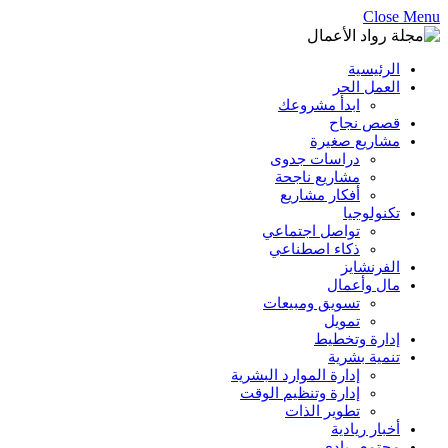
Close Menu
الرئيسية
العمل الحر
ابدأ مشروعك
قصص نجاح
مشاريع صغيرة
دراسات جدوى
مشاريع ناجحة
أفكار مشاريع
تكنولوجيا
تواصل اجتماعي
ذكاء اصطناعي
الفرنشايز
مال وأعمال
تسويق ومبيعات
تمويل
إدارة وتخطيط
تنمية بشرية
إدارة الموارد البشرية
إدارة وتنظيم الوقت
تطوير الذات
أخبار ريادية
مجتمع ريادي