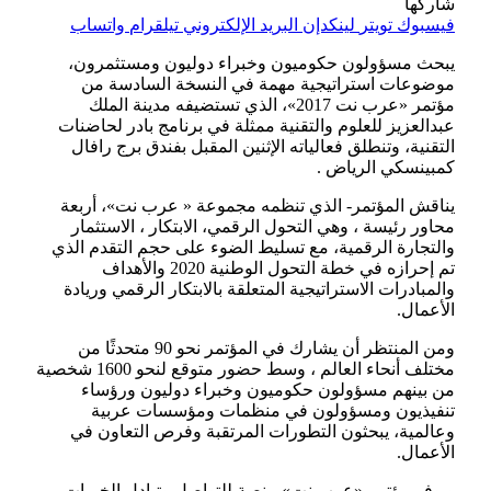
شاركها
فيسبوك
تويتر
لينكدإن
البريد الإلكتروني
تيلقرام
واتساب
يبحث مسؤولون حكوميون وخبراء دوليون ومستثمرون،
موضوعات استراتيجية مهمة في النسخة السادسة من
مؤتمر «عرب نت 2017»، الذي تستضيفه مدينة الملك
عبدالعزيز للعلوم والتقنية ممثلة في برنامج بادر لحاضنات
التقنية، وتنطلق فعالياته الإثنين المقبل بفندق برج رافال
كمبينسكي الرياض .
يناقش المؤتمر- الذي تنظمه مجموعة « عرب نت»، أربعة
محاور رئيسة ، وهي التحول الرقمي، الابتكار ، الاستثمار
والتجارة الرقمية، مع تسليط الضوء على حجم التقدم الذي
تم إحرازه في خطة التحول الوطنية 2020 والأهداف
والمبادرات الاستراتيجية المتعلقة بالابتكار الرقمي وريادة
الأعمال.
ومن المنتظر أن يشارك في المؤتمر نحو 90 متحدثًا من
مختلف أنحاء العالم ، وسط حضور متوقع لنحو 1600 شخصية
من بينهم مسؤولون حكوميون وخبراء دوليون ورؤساء
تنفيذيون ومسؤولون في منظمات ومؤسسات عربية
وعالمية، يبحثون التطورات المرتقبة وفرص التعاون في
الأعمال.
ويوفر مؤتمر «عرب نت» منصة للتواصل وتبادل الخبرات