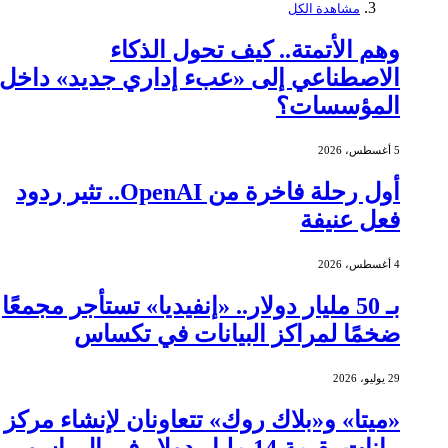
مشاهدة الكل
وهم الأتمتة.. كيف تحول الذكاء
الاصطناعي إلى «عبء إداري جديد» داخل
المؤسسات؟
5 أغسطس، 2026
أول رحلة فاخرة من OpenAI.. تثير ردود
فعل عنيفة
4 أغسطس، 2026
بـ 50 مليار دولار.. «إنفيديا» تستأجر مجمعًا
ضخمًا لمراكز البيانات في تكساس
29 يوليو، 2026
«ميتا» و«بلاك روك» تتعاونان لإنشاء مركز
بيانات بقيمة 14 مليار دولار في إل باسو