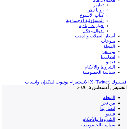
تقارير
زوايا نظر
كتاب الأسبوع
المسؤولية الاجتماعية
حوارات ريادية
أقوال وحكم
أسعار العملات والذهب
منوعات
المجلة
من نحن
اتصل بنا
فيديو
الشروط والأحكام
سياسة الخصوصية
فيسبوك
X (Twitter)
الانستغرام
يوتيوب
لينكدإن
واتساب
الخميس, أغسطس 6, 2026
المجلة
من نحن
اتصل بنا
فيديو
الشروط والأحكام
سياسة الخصوصية