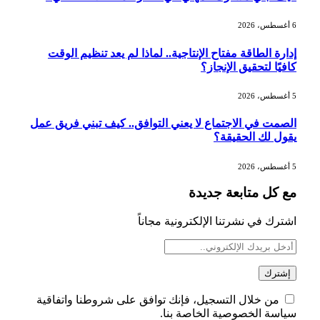
6 أغسطس، 2026
النفط يرتد 1% بعد موجة بيع.. وغموض
إدارة الطاقة مفتاح الإنتاجية.. لماذا لم يعد تنظيم الوقت
حرب أمريكا وإيران مستمر
كافيًا لتحقيق الإنجاز؟
5 أغسطس، 2026
أرباح «أرامكو» تتجاوز التوقعات وترتفع 42
الصمت في الاجتماع لا يعني التوافق.. كيف تبني فريق عمل
% بالربع الثاني 2026
يقول لك الحقيقة؟
5 أغسطس، 2026
مع كل متابعة جديدة
مهرجان جادة الخبراء.. وجهة اقتصادية
وسياحية بالقصيم
اشترك في نشرتنا الإلكترونية مجاناً
من خلال التسجيل، فإنك توافق على شروطنا واتفاقية
سياسة الخصوصية الخاصة بنا.