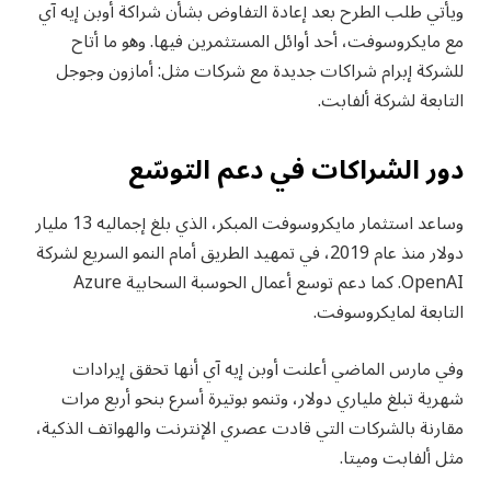
ويأتي طلب الطرح بعد إعادة التفاوض بشأن شراكة أوبن إيه آي
مع مايكروسوفت، أحد أوائل المستثمرين فيها. وهو ما أتاح
للشركة إبرام شراكات جديدة مع شركات مثل: أمازون وجوجل
التابعة لشركة ألفابت.
دور الشراكات في دعم التوسّع
وساعد استثمار مايكروسوفت المبكر، الذي بلغ إجماليه 13 مليار
دولار منذ عام 2019، في تمهيد الطريق أمام النمو السريع لشركة
OpenAI. كما دعم توسع أعمال الحوسبة السحابية Azure
التابعة لمايكروسوفت.
وفي مارس الماضي أعلنت أوبن إيه آي أنها تحقق إيرادات
شهرية تبلغ ملياري دولار، وتنمو بوتيرة أسرع بنحو أربع مرات
مقارنة بالشركات التي قادت عصري الإنترنت والهواتف الذكية،
مثل ألفابت وميتا.