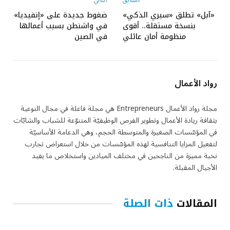
السابق
التالي
«آبل» تطلق «سيري الذكي»
ضغوط جديدة على «إنفيديا»
بنسخة مستقلة.. أقوى
في واشنطن بسبب أعمالها
منظومة أمان عائلي
في الصين
رواد الأعمال
مجلة رواد الأعمال Entrepreneurs هي مجلة فاعلة في مجال التوعية
بثقافة ريادة الأعمال وتطوير الفرص الوظيفيّة المتنوّعة للشباب والشابّات
في المؤسّسات الصغيرة والمتوسطة الحجم، وهي الدعامة الأساسيّة
لتفعيل المزايا التنافسية لهذه المؤسّسات من خلال استعراض تجارب
نخبة مميزة من الناجحين في مختلف الميادين واستخلاص ما يفيد
الأجيال المقبلة.
المقالات
ذات الصلة