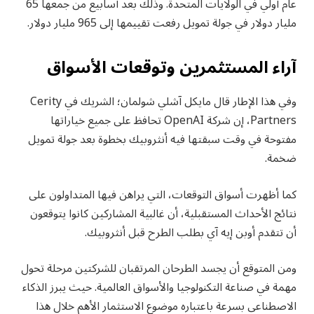
عام أولي في الولايات المتحدة. وذلك بعد أسابيع من جمعها 65
مليار دولار في جولة تمويل رفعت تقييمها إلى 965 مليار دولار.
آراء المستثمرين وتوقعات الأسواق
وفي هذا الإطار قال مايكل آشلي شولمان؛ الشريك في Cerity
Partners، إن شركة OpenAI تحافظ على جميع خياراتها
مفتوحة في وقت سبقتها فيه أنثروبيك بخطوة بعد جولة تمويل
ضخمة.
كما أظهرت أسواق التوقعات، التي يراهن فيها المتداولون على
نتائج الأحداث المستقبلية، أن غالبية المشاركين كانوا يتوقعون
أن تتقدم أوبن إيه آي بطلب الطرح قبل أنثروبيك.
ومن المتوقع أن يجسد الطرحان المرتقبان للشركتين مرحلة تحول
مهمة في صناعة التكنولوجيا والأسواق العالمية. حيث يبرز الذكاء
الاصطناعي بسرعة باعتباره موضوع الاستثمار الأهم خلال هذا