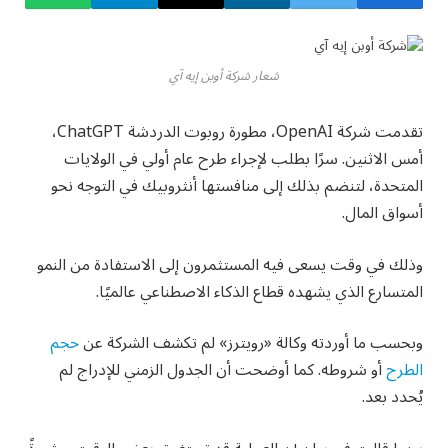
شعار شركة أوبن إيه آي
تقدمت شركة OpenAI، مطورة روبوت الدردشة ChatGPT،
أمس الاثنين. سرًا بطلب لإجراء طرح عام أولي في الولايات
المتحدة، لتنضم بذلك إلى منافستها أنثروبيك في التوجه نحو
أسواق المال.
وذلك في وقت يسعى فيه المستثمرون إلى الاستفادة من النمو
المتسارع الذي يشهده قطاع الذكاء الاصطناعي عالميًا.
وبحسب ما أوردته وكالة «رويترز» لم تكشف الشركة عن
حجم
الطرح
أو شروطه. كما أوضحت أن الجدول الزمني للإدراج لم
يُحدد بعد.