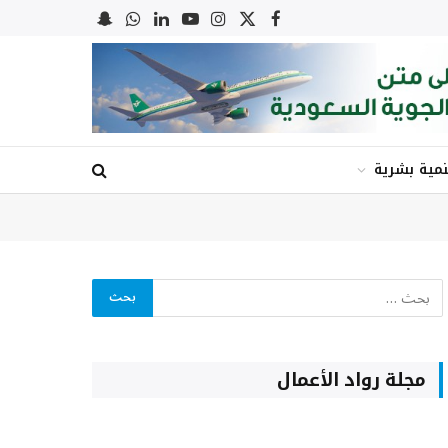
X
فيسبوك
الانستغرام
يوتيوب
لينكدإن
واتساب
Snapchat
(Twitter)
نمية بشرية
مجلة رواد الأعمال