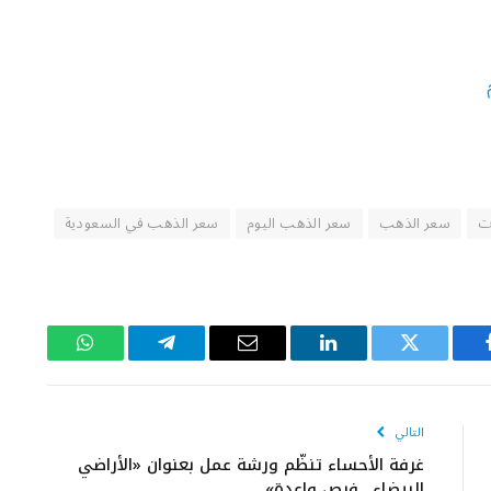
ت
سعر الذهب
سعر الذهب اليوم
سعر الذهب في السعودية
يسبوك
تويتر
لينكدإن
البريد
تيلقرام
واتساب
الإلكتروني
التالي
غرفة الأحساء تنظّم ورشة عمل بعنوان «الأراضي
البيضاء.. فرص واعدة»