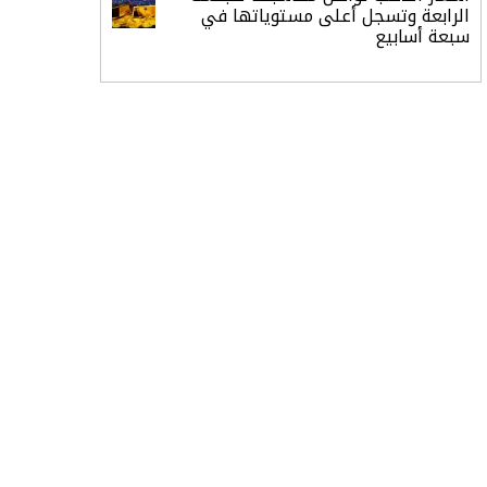
الرابعة وتسجل أعلى مستوياتها في
سبعة أسابيع
أسعار النفط ترتفع وسط ترقب نتائج
المحادثات بشأن مضيق هرمز
«طيران الرياض» يدشن أولى رحلاته إلى
مومباي ويضيف الوجهة التشغيلية
الثامنة
وزير الاستثمار: الموافقة على رخصة
مزاولة الأنشطة المالية عابرة الحدود
تطوير للبيئة الاستثمارية
الذهب يسجل أعلى مستوى في
أسبوعين بدعم من تراجع الدولار