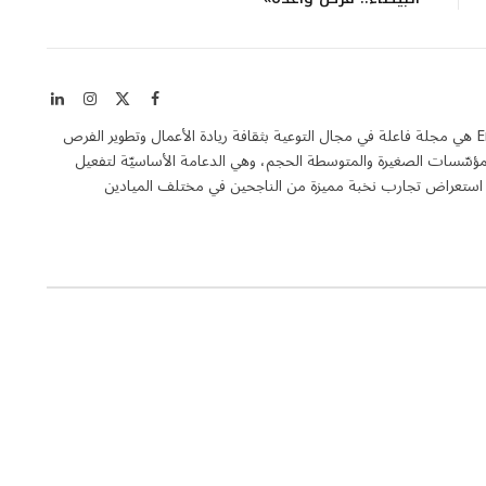
X
فيسبوك
الانستغرام
لينكدإن
(Twitter)
مجلة رواد الأعمال Entrepreneurship KSA هي مجلة فاعلة في مجال التوعية بثقافة ريادة الأعمال وتطوير الفرص
المؤسّسات الصغيرة والمتوسطة الحجم، وهي الدعامة الأساسيّة لتفعيل
ل استعراض تجارب نخبة مميزة من الناجحين في مختلف الميادين