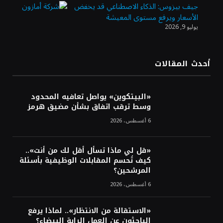
جيف بيزوس: الذكاء الاصطناعي قد يخفض
الأسعار ويرفع مستوى المعيشة
يوليو 9, 2026
الدولار الأمريكي يتراجع قرب أدنى مستوياته
في ستة أسابيع وسط تفاؤل بشأن الشرق
الأوسط
أحدث المقالات
أسعار النفط تواصل التراجع للجلسة الثالثة مع
ترقب تطورات الوساطة بشأن الحرب
«البيتكوين» يواصل تعافيه المحدود
وسط ترقب اتفاق بشأن مضيق هرمز
6 أغسطس، 2026
«قل لي ماذا تسأل أقل لك من أنت»..
كيف تُحسم المقابلات الوظيفية بأسئلة
المرشحين؟
6 أغسطس، 2026
«الاستقالة من الانتظار».. لماذا يرفع
الباحثون عن العمل الراية البيضاء؟