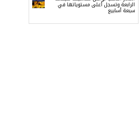
الرابعة وتسجل أعلى مستوياتها في
سبعة أسابيع
أسعار النفط ترتفع وسط ترقب نتائج
المحادثات بشأن مضيق هرمز
«طيران الرياض» يدشن أولى رحلاته إلى
مومباي ويضيف الوجهة التشغيلية
الثامنة
وزير الاستثمار: الموافقة على رخصة
مزاولة الأنشطة المالية عابرة الحدود
تطوير للبيئة الاستثمارية
الذهب يسجل أعلى مستوى في
أسبوعين بدعم من تراجع الدولار