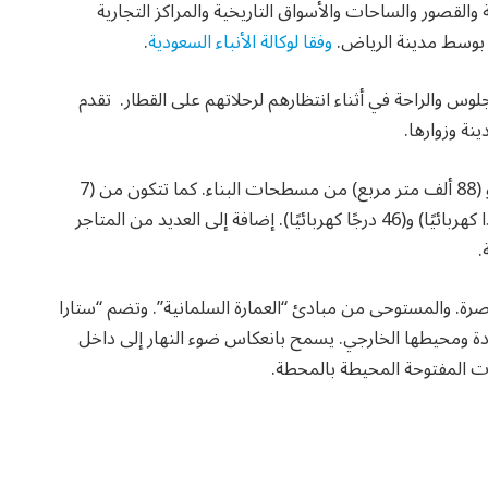
والقصور والساحات والأسواق التاريخية والمراكز التجارية
 بوسط مدينة الرياض.
وفقا لوكالة الأنباء السعودية
.
س والراحة في أثناء انتظارهم لرحلاتهم على القطار. تقدم
نة وزوارها.
تأسست المحطة على مساحة (22,500 ألف متر مربع). و (88 ألف متر مربع) من مسطحات البناء. كما تتكون من (7
أدوار) بعمق (35 مترًا) تحت الأرض. وتتضمن (17 مصعدًا كهربائيًا) و(46 درجًا كهربائيًا). إضافة إلى العديد من المتاجر
.
ة. والمستوحى من مبادئ “العمارة السلمانية”. وتضم “ستارا
ددة ومحيطها الخارجي. يسمح بانعكاس ضوء النهار إلى داخل
ت المفتوحة المحيطة بالمحطة.