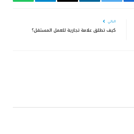
يسبوك
تويتر
لينكدإن
البريد
تيلقرام
واتساب
الإلكتروني
التالي
كيف تطلق علامة تجارية للعمل المستقل؟