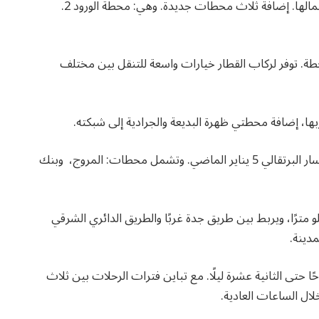
يضم القطار المسار الأزرق، الذي يربط جنوب الرياض بشمالها. إضافة ثلاث محطات جديدة. وهي: محطة الورود 2.
يصبح إجمالي عدد محطات المسار الأزرق 25 محطة. توفر لركاب القطار خيارات واسعة للتنقل بين مختلف
ها، إضافة محطتي ظهرة البديعة والجرادية إلى شبكته.
علاوة على ذلك، كان قد تم افتتاح المرحلة الأولى من المسار البرتقالي 5 يناير الماضي. وتشمل محطات: المروج، وبنك
الهيئة إلى أن المسار البرتقالي يمتد بطول 41 كيلو مترًا، ويربط بين طريق جدة غربًا والطريق الدائري الشرقي
مدينة.
ا حتى الثانية عشرة ليلًا. مع تباين فترات الرحلات بين ثلاث
ل الساعات العادية.