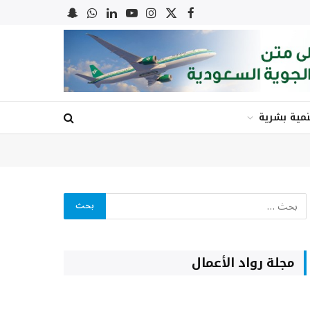
X
فيسبوك
الانستغرام
يوتيوب
لينكدإن
واتساب
Snapchat
(Twitter)
نمية بشرية
مجلة رواد الأعمال