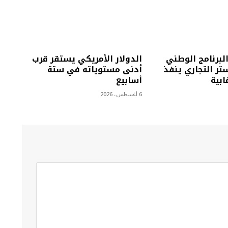
البرنامج الوطني
الدولار الأمريكي يستقر قرب
تر التجاري ينفذ
أدنى مستوياته في ستة
أسابيع
6 أغسطس، 2026