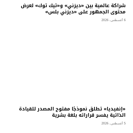
شراكة عالمية بين «ديزني» و«تيك توك» لعرض
محتوى الجمهور على «ديزني بلس»
6 أغسطس، 2026
«إنفيديا» تطلق نموذجًا مفتوح المصدر للقيادة
الذاتية يفسر قراراته بلغة بشرية
5 أغسطس، 2026