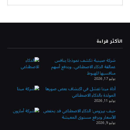
أسعار النفط ترتفع وسط ترقب نتائج المحادثات
بشأن مضيق هرمز
«طيران الرياض» يدشن أولى رحلاته إلى مومباي
الأكثر قراءة
ويضيف الوجهة التشغيلية الثامنة
شركة صينية تكشف نموذجًا ينافس
عمالقة الذكاء الاصطناعي.. ويدفع أسهم
وزير الاستثمار: الموافقة على رخصة مزاولة
منافسيها للهبوط
الأنشطة المالية عابرة الحدود تطوير للبيئة
يوليو 17, 2026
الاستثمارية
أداة ميتا تفشل في اكتشاف بعض صورها
المولدة بالذكاء الاصطناعي
الذهب يسجل أعلى مستوى في أسبوعين بدعم
يوليو 11, 2026
من تراجع الدولار
جيف بيزوس: الذكاء الاصطناعي قد يخفض
الأسعار ويرفع مستوى المعيشة
يوليو 9, 2026
الدولار الأمريكي يتراجع قرب أدنى مستوياته