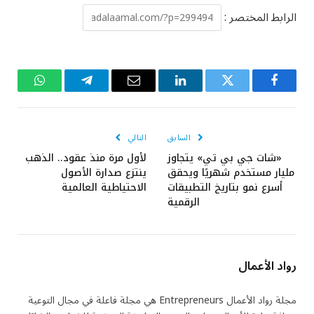
الرابط المختصر :
فيسبوك
تويتر
لينكدإن
البريد
تيلقرام
واتساب
الإلكتروني
السابق
التالي
«شات جي بي تي» يتجاوز
لأول مرة منذ عقود.. الذهب
مليار مستخدم شهريًا ويحقق
ينتزع صدارة الأصول
أسرع نمو بتاريخ التطبيقات
الاحتياطية العالمية
الرقمية
رواد الأعمال
مجلة رواد الأعمال Entrepreneurs هي مجلة فاعلة في مجال التوعية