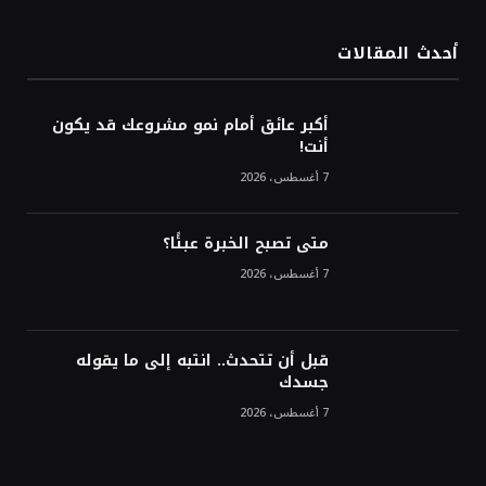
في ستة أسابيع وسط تفاؤل بشأن الشرق
الأوسط
أحدث المقالات
أسعار النفط تواصل التراجع للجلسة الثالثة مع
ترقب تطورات الوساطة بشأن الحرب
أكبر عائق أمام نمو مشروعك قد يكون
أنت!
7 أغسطس، 2026
متى تصبح الخبرة عبئًا؟
7 أغسطس، 2026
قبل أن تتحدث.. انتبه إلى ما يقوله
جسدك
7 أغسطس، 2026