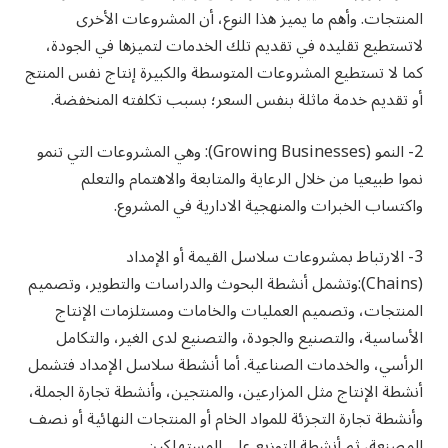
المنتجات. وأهم ما يميز هذا النوع، أن المشروعات الأخرى
لاتستطيع تقليده في تقديم تلك الخدمات لتميزها في الجودة،
كما لا تستطيع المشروعات المتوسطة والكبيرة إنتاج نفس المنتج
أو تقديم خدمة ماثلة بنفس السعر؛ بسبب تكلفته المنخفضة.
2-
النمو
(Growing Businesses): وهي المشروعات التي تنمو
نموا طبيعيا من خلال الرعاية والمتابعة والاهتمام والتعلم
واكتساب الخبرات والمنهجية الادارية في المشروع.
3-
الارتباط بمشروعات سلاسل القيمة أو الإمداد
(
Chains
):وتشمل أنشطة البحوث والدراسات والتطوير، وتصميم
المنتجات، وتصميم العمليات والخامات ومستلزمات الإنتاج
الأساسية، والتصنيع والجودة، والتصنيع لدى الغير، والتكامل
الرأسي، والخدمات الصناعية. أما أنشطة سلاسل الإمداد فتشمل
أنشطة الإنتاج مثل المزارعين، والمنتجين، وأنشطة تجارة الجملة،
وأنشطة تجارة التجزئة للمواد الخام أو المنتجات النهائية أو نصف
المصنعة، ثم أنشطة التوزيع على المستهلكين.