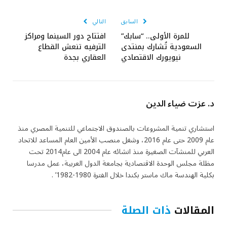
الإلكتروني
السابق
التالي
للمرة الأولى.. “سابك”
افتتاح دور السينما ومراكز
السعودية تُشارك بمنتدى
الترفيه تنعش القطاع
نيويورك الاقتصادي
العقاري بجدة
د. عزت ضياء الدين
استشاري تنمية المشروعات بالصندوق الاجتماعي للتنمية المصري منذ
عام 2009 حتى عام 2016، وشغل منصب الأمين العام المساعد للاتحاد
العربي للمنشآت الصغيرة منذ انشائه عام 2004 الى عام2014 تحت
مظلة مجلس الوحدة الاقتصادية بجامعة الدول العربية، عمل مدرسا
بكلية الهندسة ماك ماستر بكندا خلال الفترة 1980-1982’ .
المقالات
ذات الصلة