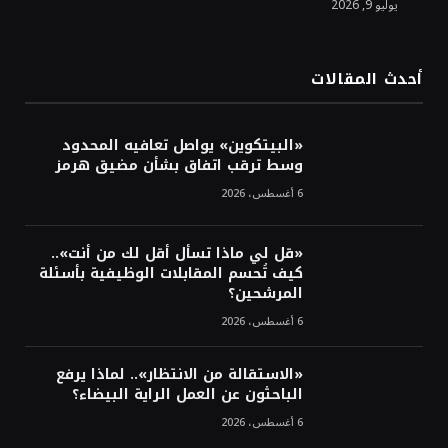
يوليو 9, 2026
الدولار الأمريكي يتراجع قرب أدنى مستوياته
في ستة أسابيع وسط تفاؤل بشأن الشرق
الأوسط
أحدث المقالات
أسعار النفط تواصل التراجع للجلسة الثالثة مع
ترقب تطورات الوساطة بشأن الحرب
«البيتكوين» يواصل تعافيه المحدود
وسط ترقب اتفاق بشأن مضيق هرمز
6 أغسطس، 2026
«قل لي ماذا تسأل أقل لك من أنت»..
كيف تُحسم المقابلات الوظيفية بأسئلة
المرشحين؟
6 أغسطس، 2026
«الاستقالة من الانتظار».. لماذا يرفع
الباحثون عن العمل الراية البيضاء؟
6 أغسطس، 2026