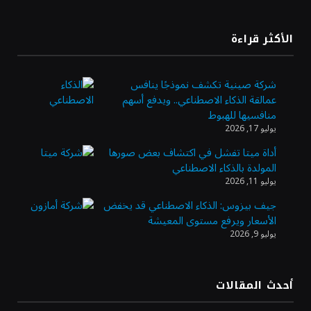
«طيران الرياض» يدشن أولى رحلاته إلى مومباي
الأكثر قراءة
ويضيف الوجهة التشغيلية الثامنة
شركة صينية تكشف نموذجًا ينافس
عمالقة الذكاء الاصطناعي.. ويدفع أسهم
وزير الاستثمار: الموافقة على رخصة مزاولة
منافسيها للهبوط
الأنشطة المالية عابرة الحدود تطوير للبيئة
يوليو 17, 2026
الاستثمارية
أداة ميتا تفشل في اكتشاف بعض صورها
المولدة بالذكاء الاصطناعي
الذهب يسجل أعلى مستوى في أسبوعين بدعم
يوليو 11, 2026
من تراجع الدولار
جيف بيزوس: الذكاء الاصطناعي قد يخفض
الأسعار ويرفع مستوى المعيشة
يوليو 9, 2026
الدولار الأمريكي يتراجع قرب أدنى مستوياته
في ستة أسابيع وسط تفاؤل بشأن الشرق
الأوسط
أحدث المقالات