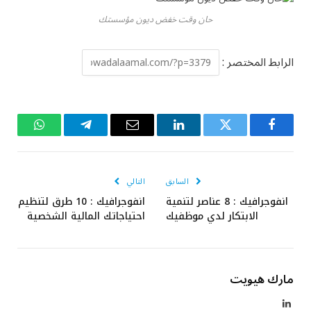
حان وقت خفض ديون مؤسستك
الرابط المختصر :
فيسبوك
تويتر
لينكدإن
البريد
تيلقرام
واتساب
الإلكتروني
السابق
التالي
انفوجرافيك : 8 عناصر لتنمية
انفوجرافيك : 10 طرق لتنظيم
الابتكار لدي موظفيك
احتياجاتك المالية الشخصية
مارك هيويت
لينكدإن