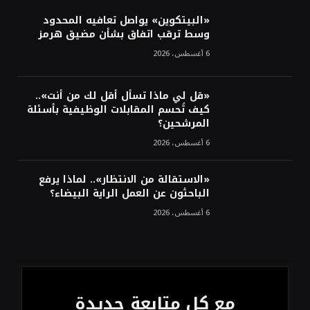
أسعار النفط تواصل التراجع للجلسة الثالثة مع
ترقب تطورات الوساطة بشأن الحرب
«البيتكوين» يواصل تعافيه المحدود
وسط ترقب اتفاق بشأن مضيق هرمز
6 أغسطس، 2026
«قل لي ماذا تسأل أقل لك من أنت»..
كيف تُحسم المقابلات الوظيفية بأسئلة
المرشحين؟
6 أغسطس، 2026
«الاستقالة من الانتظار».. لماذا يرفع
الباحثون عن العمل الراية البيضاء؟
6 أغسطس، 2026
مع كل متابعة جديدة