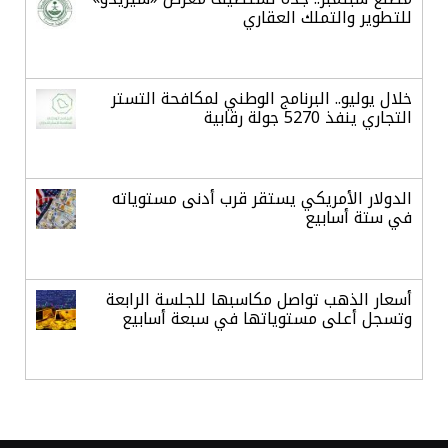
للتطوير والتملك العقاري
خلال يوليو.. البرنامج الوطني لمكافحة التستر
التجاري ينفذ 5270 جولة رقابية
الدولار الأمريكي يستقر قرب أدنى مستوياته
في ستة أسابيع
أسعار الذهب تواصل مكاسبها للجلسة الرابعة
وتسجل أعلى مستوياتها في سبعة أسابيع
أسعار النفط ترتفع وسط ترقب نتائج المحادثات
بشأن مضيق هرمز