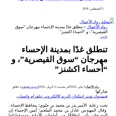
5 أغسطس، 2026
رواد الأعمال
»
تنطلق غدًا بمدينة الإحساء مهرجان “سوق
القيصرية”، و “أحساء اكشنز”
الأخبار
تنطلق غدًا بمدينة الإحساء
مهرجان “سوق القيصرية”، و
“أحساء اكشنز”
رواد الأعمال
3 يناير، 2016
آخر تحديث:
11 أبريل، 2016
لا توجد تعليقات
1 دقائق
شاركها
فيسبوك
تويتر
لينكدإن
البريد الإلكتروني
تيلقرام
واتساب
تحت رعاية الأمير بدر بن محمد بن جلوي؛ محافظ الإحساء .
وقال المهندس عادل بن محمد الملحم؛ أمين الإحساء إن
المهرجان يأتي انطلاقًا من أولويات الأمانة ومسؤولياتها