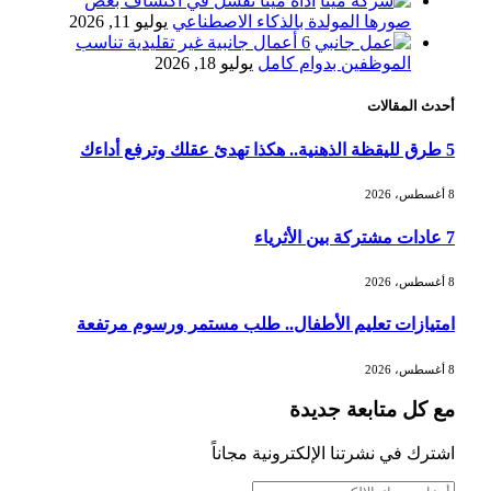
أداة ميتا تفشل في اكتشاف بعض
«طيران الرياض» يدشن أولى رحلاته إلى
صورها المولدة بالذكاء الاصطناعي
يوليو 11, 2026
مومباي ويضيف الوجهة التشغيلية الثامنة
6 أعمال جانبية غير تقليدية تناسب
الموظفين بدوام كامل
يوليو 18, 2026
أحدث المقالات
وزير الاستثمار: الموافقة على رخصة
مزاولة الأنشطة المالية عابرة الحدود
5 طرق لليقظة الذهنية.. هكذا تهدئ عقلك وترفع أداءك
تطوير للبيئة الاستثمارية
8 أغسطس، 2026
الذهب يسجل أعلى مستوى في أسبوعين
7 عادات مشتركة بين الأثرياء
بدعم من تراجع الدولار
8 أغسطس، 2026
امتيازات تعليم الأطفال.. طلب مستمر ورسوم مرتفعة
الدولار الأمريكي يتراجع قرب أدنى
مستوياته في ستة أسابيع وسط تفاؤل
8 أغسطس، 2026
بشأن الشرق الأوسط
مع كل متابعة جديدة
أسعار النفط تواصل التراجع للجلسة الثالثة
اشترك في نشرتنا الإلكترونية مجاناً
مع ترقب تطورات الوساطة بشأن الحرب