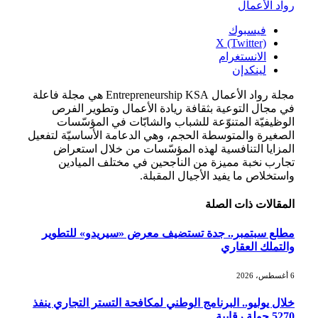
رواد الأعمال
فيسبوك
X (Twitter)
الانستغرام
لينكدإن
مجلة رواد الأعمال Entrepreneurship KSA هي مجلة فاعلة
في مجال التوعية بثقافة ريادة الأعمال وتطوير الفرص
الوظيفيّة المتنوّعة للشباب والشابّات في المؤسّسات
الصغيرة والمتوسطة الحجم، وهي الدعامة الأساسيّة لتفعيل
المزايا التنافسية لهذه المؤسّسات من خلال استعراض
تجارب نخبة مميزة من الناجحين في مختلف الميادين
واستخلاص ما يفيد الأجيال المقبلة.
المقالات
ذات الصلة
مطلع سبتمبر.. جدة تستضيف معرض «سيريدو» للتطوير
والتملك العقاري
6 أغسطس، 2026
خلال يوليو.. البرنامج الوطني لمكافحة التستر التجاري ينفذ
5270 جولة رقابية