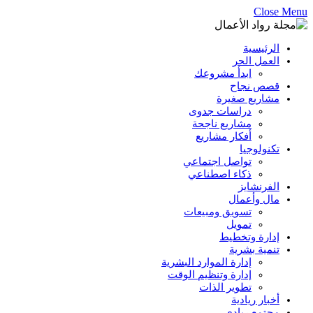
Close Menu
الرئيسية
العمل الحر
ابدأ مشروعك
قصص نجاح
مشاريع صغيرة
دراسات جدوى
مشاريع ناجحة
أفكار مشاريع
تكنولوجيا
تواصل اجتماعي
ذكاء اصطناعي
الفرنشايز
مال وأعمال
تسويق ومبيعات
تمويل
إدارة وتخطيط
تنمية بشرية
إدارة الموارد البشرية
إدارة وتنظيم الوقت
تطوير الذات
أخبار ريادية
مجتمع ريادي