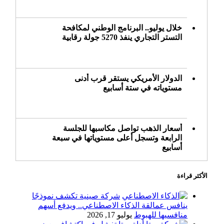
خلال يوليو.. البرنامج الوطني لمكافحة
التستر التجاري ينفذ 5270 جولة رقابية
الدولار الأمريكي يستقر قرب أدنى
مستوياته في ستة أسابيع
أسعار الذهب تواصل مكاسبها للجلسة
الرابعة وتسجل أعلى مستوياتها في سبعة
أسابيع
الأكثر قراءة
أسعار النفط ترتفع وسط ترقب نتائج
المحادثات بشأن مضيق هرمز
شركة صينية تكشف نموذجًا
ينافس عمالقة الذكاء الاصطناعي.. ويدفع أسهم
منافسيها للهبوط
يوليو 17, 2026