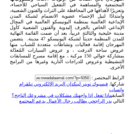
المجتمعية والمساهمة في التفعيل السياحي للأحساء،
وتعزيزًا لأهدافها في المحافظة على التراث والفنون الشعبية،
وامتدادًا لنيل الإحساء عضوية الانضمام لشبكة المدن
الإبداعية العالمية بمنظمة اليونيسكو العالمية في المجال
الإبداعي الخاص بالحِرف اليدوية والفنون الشعبية كأول
مدينة خليجية والثالثة عربياً، بعد أن ضمت القائمة النهائية
للمدن المنظمة حديثاً لشبكة اليونيسكو 47 مدينة. يتضمن
المهرجان إقامة فعاليات ونشاطات متعددة للشباب منها
عروض ساحة الدرفت ، و عروض السيارات المُعدّلة
بمشاركة حوالي 150 مركبة ، مع إقامة مسرح للمسابقات
التنشيطية وعروض للدراجات النارية وغيرها من البرامج
الأخرى.
الرابط المختصر :
شاركها.
فيسبوك
تويتر
لينكدإن
البريد الإلكتروني
تيلقرام
واتساب
السابق
ماذا تفعل إذا واجهتك مشكلات في مشروعك الناجح؟
التالي
بدر الراجحي يطالب رجال الأعمال بدعم المجتمع