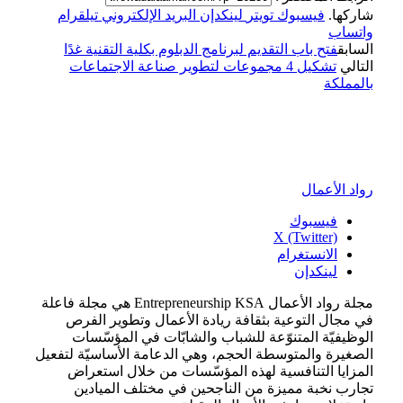
شاركها.
فيسبوك
تويتر
لينكدإن
البريد الإلكتروني
تيلقرام
واتساب
السابق
فتح باب التقديم لبرنامج الدبلوم بكلية التقنية غدًا
التالي
تشكيل 4 مجموعات لتطوير صناعة الاجتماعات
بالمملكة
رواد الأعمال
فيسبوك
X (Twitter)
الانستغرام
لينكدإن
مجلة رواد الأعمال Entrepreneurship KSA هي مجلة فاعلة
في مجال التوعية بثقافة ريادة الأعمال وتطوير الفرص
الوظيفيّة المتنوّعة للشباب والشابّات في المؤسّسات
الصغيرة والمتوسطة الحجم، وهي الدعامة الأساسيّة لتفعيل
المزايا التنافسية لهذه المؤسّسات من خلال استعراض
تجارب نخبة مميزة من الناجحين في مختلف الميادين