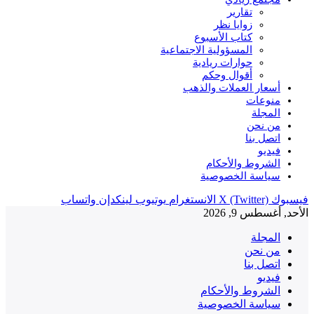
تقارير
زوايا نظر
كتاب الأسبوع
المسؤولية الاجتماعية
حوارات ريادية
أقوال وحكم
أسعار العملات والذهب
منوعات
المجلة
من نحن
اتصل بنا
فيديو
الشروط والأحكام
سياسة الخصوصية
فيسبوك
X (Twitter)
الانستغرام
يوتيوب
لينكدإن
واتساب
الأحد, أغسطس 9, 2026
المجلة
من نحن
اتصل بنا
فيديو
الشروط والأحكام
سياسة الخصوصية