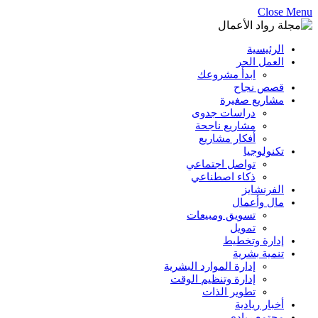
Close Menu
الرئيسية
العمل الحر
ابدأ مشروعك
قصص نجاح
مشاريع صغيرة
دراسات جدوى
مشاريع ناجحة
أفكار مشاريع
تكنولوجيا
تواصل اجتماعي
ذكاء اصطناعي
الفرنشايز
مال وأعمال
تسويق ومبيعات
تمويل
إدارة وتخطيط
تنمية بشرية
إدارة الموارد البشرية
إدارة وتنظيم الوقت
تطوير الذات
أخبار ريادية
مجتمع ريادي