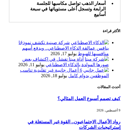
أسعار الذهب تواصل مكاسبها للجلسة
الرابعة وتسجل أعلى مستوياتها في سبعة
أسابيع
الأكثر قراءة
أسعار النفط ترتفع وسط ترقب نتائج
المحادثات بشأن مضيق هرمز
شركة صينية تكشف نموذجًا
ينافس عمالقة الذكاء الاصطناعي.. ويدفع أسهم
منافسيها للهبوط
يوليو 17, 2026
أداة ميتا تفشل في اكتشاف بعض
«طيران الرياض» يدشن أولى رحلاته إلى
صورها المولدة بالذكاء الاصطناعي
يوليو 11, 2026
مومباي ويضيف الوجهة التشغيلية الثامنة
6 أعمال جانبية غير تقليدية تناسب
الموظفين بدوام كامل
يوليو 18, 2026
أحدث المقالات
وزير الاستثمار: الموافقة على رخصة
مزاولة الأنشطة المالية عابرة الحدود
كيف تصمم أسبوع العمل المثالي؟
تطوير للبيئة الاستثمارية
9 أغسطس، 2026
الذهب يسجل أعلى مستوى في أسبوعين
رواد الأعمال الاجتماعيون.. القوة غير المستغلة في
بدعم من تراجع الدولار
إستراتيجيات الشركات