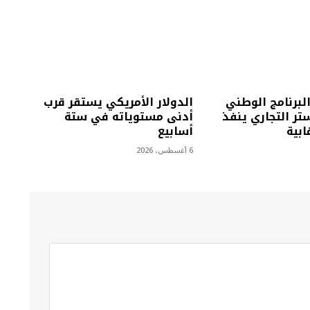
البرنامج الوطني
الدولار الأمريكي يستقر قرب
تر التجاري ينفذ
أدنى مستوياته في ستة
أسابيع
6 أغسطس، 2026