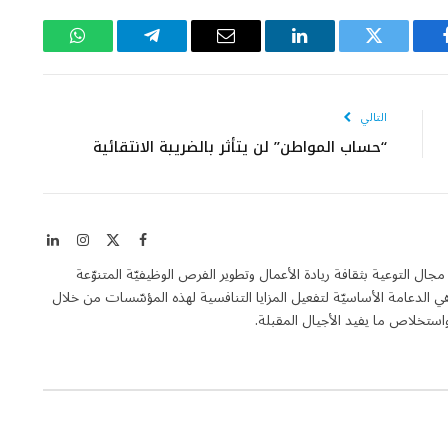
يسبوك
تويتر
لينكدإن
البريد
تيلقرام
واتساب
الإلكتروني
التالي
“حساب المواطن” لن يتأثر بالضريبة الانتقائية
X
فيسبوك
الانستغرام
لينكدإن
(Twitter)
Entrepren هي مجلة فاعلة في مجال التوعية بثقافة ريادة الأعمال وتطوير الفرص الوظيفيّة المتنوّعة
الدعامة الأساسيّة لتفعيل المزايا التنافسية لهذه المؤسّسات من خلال
تخلاص ما يفيد الأجيال المقبلة.