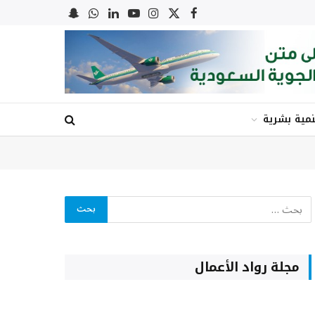
X
فيسبوك
الانستغرام
يوتيوب
لينكدإن
واتساب
Snapchat
(Twitter)
نمية بشرية
مجلة رواد الأعمال