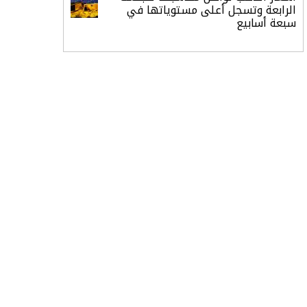
الرابعة وتسجل أعلى مستوياتها في
سبعة أسابيع
أسعار النفط ترتفع وسط ترقب نتائج
المحادثات بشأن مضيق هرمز
«طيران الرياض» يدشن أولى رحلاته إلى
مومباي ويضيف الوجهة التشغيلية
الثامنة
وزير الاستثمار: الموافقة على رخصة
مزاولة الأنشطة المالية عابرة الحدود
تطوير للبيئة الاستثمارية
الذهب يسجل أعلى مستوى في
أسبوعين بدعم من تراجع الدولار