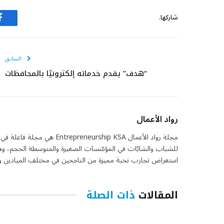
شاركها.
ف
السابق
“هدف” يقدم خدماته إلكترونيًا بالمحافظات
رواد الأعمال
مجلة رواد الأعمال eurship KSA
للشباب والشابّات في المؤسّسات الصغيرة والمتوسطة الحجم، وهي 
استعراض تجارب نخبة مميزة من الناجحين في مختلف الميادين واس
المقالات
ذات الصلة