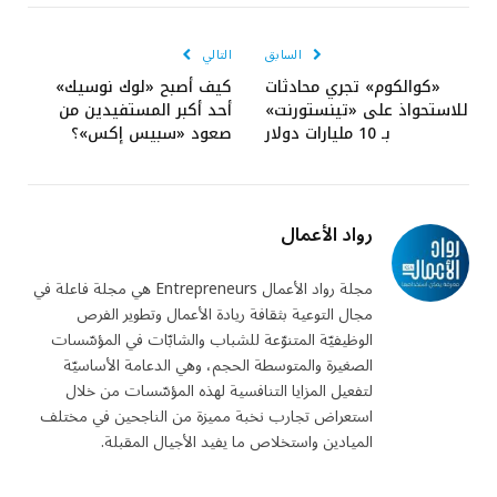
الإلكتروني
السابق
التالي
«كوالكوم» تجري محادثات
كيف أصبح «لوك نوسيك»
للاستحواذ على «تينستورنت»
أحد أكبر المستفيدين من
بـ 10 مليارات دولار
صعود «سبيس إكس»؟
رواد الأعمال
مجلة رواد الأعمال Entrepreneurs هي مجلة فاعلة في
مجال التوعية بثقافة ريادة الأعمال وتطوير الفرص
الوظيفيّة المتنوّعة للشباب والشابّات في المؤسّسات
الصغيرة والمتوسطة الحجم، وهي الدعامة الأساسيّة
لتفعيل المزايا التنافسية لهذه المؤسّسات من خلال
استعراض تجارب نخبة مميزة من الناجحين في مختلف
الميادين واستخلاص ما يفيد الأجيال المقبلة.