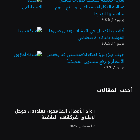
عمالقة الذكاء الاصطناعي.. ويدفع أسهم
وزير الاستثمار: الموافقة على رخصة مزاولة
منافسيها للهبوط
الأنشطة المالية عابرة الحدود تطوير للبيئة
يوليو 17, 2026
الاستثمارية
أداة ميتا تفشل في اكتشاف بعض صورها
المولدة بالذكاء الاصطناعي
الذهب يسجل أعلى مستوى في أسبوعين بدعم
يوليو 11, 2026
من تراجع الدولار
جيف بيزوس: الذكاء الاصطناعي قد يخفض
الأسعار ويرفع مستوى المعيشة
يوليو 9, 2026
الدولار الأمريكي يتراجع قرب أدنى مستوياته
في ستة أسابيع وسط تفاؤل بشأن الشرق
الأوسط
أحدث المقالات
أسعار النفط تواصل التراجع للجلسة الثالثة مع
ترقب تطورات الوساطة بشأن الحرب
رواد الأعمال الطامحون يغادرون جوجل
لإطلاق شركاتهم الناشئة
7 أغسطس، 2026