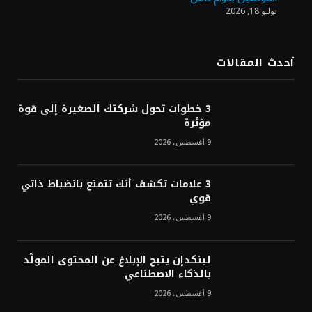
يوليو 18, 2026
«طيران الرياض» يدشن أولى رحلاته إلى مومباي
ويضيف الوجهة التشغيلية الثامنة
أحدث المقالات
وزير الاستثمار: الموافقة على رخصة مزاولة
الأنشطة المالية عابرة الحدود تطوير للبيئة
3 خطوات تحول شركتك الصغيرة إلى قوة
الاستثمارية
مؤثرة
9 أغسطس، 2026
3 علامات تكشف أنك تتمتع بانضباط ذاتي
قوي
9 أغسطس، 2026
لينكدإن يتيح الإبلاغ عن المحتوى المولّد
بالذكاء الاصطناعي
9 أغسطس، 2026