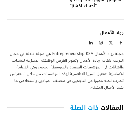
“أحساء اكشنز”
رواد الأعمال
فيسبوك
X
الانستغرام
لينكدإن
(Twitter)
مجلة رواد الأعمال Entrepreneurship KSA هي مجلة فاعلة في مجال
التوعية بثقافة ريادة الأعمال وتطوير الفرص الوظيفيّة المتنوّعة للشباب
والشابّات في المؤسّسات الصغيرة والمتوسطة الحجم، وهي الدعامة
الأساسيّة لتفعيل المزايا التنافسية لهذه المؤسّسات من خلال استعراض
تجارب نخبة مميزة من الناجحين في مختلف الميادين واستخلاص ما
يفيد الأجيال المقبلة.
المقالات
ذات الصلة