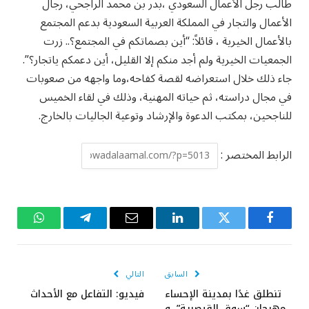
طالب رجل الأعمال السعودي ،بدر بن محمد الراجحي، رجال
الأعمال والتجار في المملكة العربية السعودية بدعم المجتمع
بالأعمال الخيرية ، قائلاً: “أين بصماتكم في المجتمع؟.. زرت
الجمعيات الخيرية ولم أجد منكم إلا القليل، أين دعمكم ياتجار؟”.
جاء ذلك خلال استعراضه لقصة كفاحه،وما واجهه من صعوبات
في مجال دراسته، ثم حياته المهنية، وذلك في لقاء الخميس
للناجحين، بمكتب الدعوة والإرشاد وتوعية الجاليات بالخارج.
الرابط المختصر :
فيسبوك
تويتر
لينكدإن
البريد
تيلقرام
واتساب
الإلكتروني
السابق
التالي
تنطلق غدًا بمدينة الإحساء
فيديو: التفاعل مع الأحداث
مهرجان “سوق القيصرية”، و