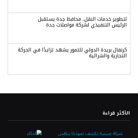
لتطوير خدمات النقل.. محافظ جدة يستقبل
الرئيس التنفيذي لشركة مواصلات جدة
كرنفال بريدة الدولي للتمور يشهد تزايدًا في الحركة
التجارية والشرائية
الدولار الأمريكي يرتفع هامشيًا مع ترقب بيانات
التضخم وأسعار الفائدة
أسعار الذهب تتراجع بفعل جني الأرباح وترقب
الأكثر قراءة
بيانات التضخم الأمريكية
شركة صينية تكشف نموذجًا ينافس