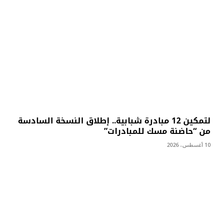
لتمكين 12 مبادرة شبابية.. إطلاق النسخة السادسة
من “حاضنة مسك للمبادرات”
10 أغسطس، 2026