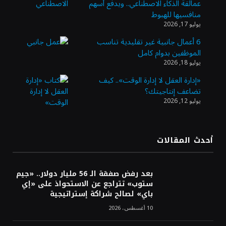
عمالقة الذكاء الاصطناعي.. ويدفع أسهم
أسعار النفط ترتفع وسط استمرار الغموض بشأن
منافسيها للهبوط
إعادة فتح مضيق هرمز
يوليو 17, 2026
6 أعمال جانبية غير تقليدية تناسب
الموظفين بدوام كامل
10 ملايين ريال لتمكين رواد الأعمال في قطاع
يوليو 18, 2026
الاستثمار الاجتماعي
«إدارة العقل لا إدارة الوقت».. كيف
تضاعف إنتاجيتك؟
يوليو 12, 2026
«بنك الرياض» يُغلق طرح صكوك الشريحة الأولى
بقيمة 10 مليارات ريال
أحدث المقالات
Fitting تغلق جولة استثمارية بـ1.1 مليون دولار
لتعزيز رقمنة قطاع البناء في السعودية
بعد رفض صفقة الـ 56 مليار دولار.. «جيم
ستوب» تتراجع عن الاستحواذ على «إي
باي» لصالح شراكة إستراتيجية
10 أغسطس، 2026