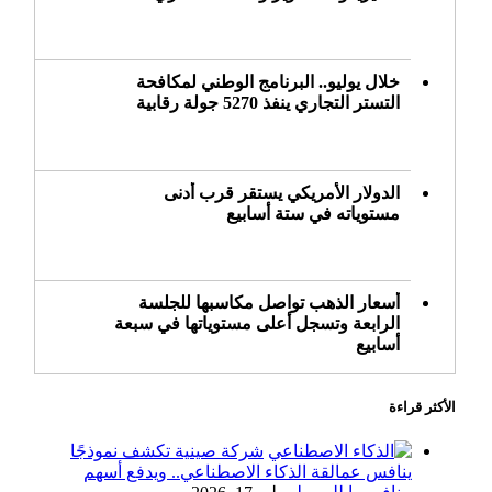
خلال يوليو.. البرنامج الوطني لمكافحة
التستر التجاري ينفذ 5270 جولة رقابية
الدولار الأمريكي يستقر قرب أدنى
مستوياته في ستة أسابيع
أسعار الذهب تواصل مكاسبها للجلسة
الرابعة وتسجل أعلى مستوياتها في سبعة
أسابيع
الأكثر قراءة
أسعار النفط ترتفع وسط ترقب نتائج
المحادثات بشأن مضيق هرمز
شركة صينية تكشف نموذجًا
ينافس عمالقة الذكاء الاصطناعي.. ويدفع أسهم