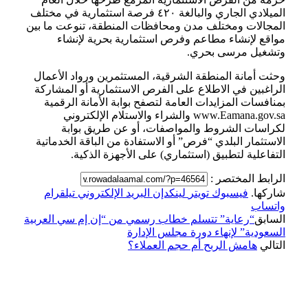
الميلادي الجاري والبالغة ٤٢٠ فرصة استثمارية في مختلف
المجالات ومختلف مدن ومحافظات المنطقة، تنوعت ما بين
مواقع لإنشاء مطاعم وفرص استثمارية بحرية لإنشاء
وتشغيل مرسى بحري.
وحثت أمانة المنطقة الشرقية، المستثمرين ورواد الأعمال
الراغبين في الاطلاع على الفرص الاستثمارية أو المشاركة
بمنافسات المزايدات العامة لتصفح بوابة الأمانة الرقمية
www.Eamana.gov.sa والشراء والاستلام الإلكتروني
لكراسات الشروط والمواصفات، أو عن طريق بوابة
الاستثمار البلدي “فرص” أو الاستفادة من الباقة الخدماتية
التفاعلية لتطبيق (استثماري) على الأجهزة الذكية.
الرابط المختصر :
شاركها.
فيسبوك
تويتر
لينكدإن
البريد الإلكتروني
تيلقرام
واتساب
السابق
“رعاية” تتسلم خطاب رسمي من “إن إم سي العربية
السعودية” لإنهاء دورة مجلس الإدارة
التالي
هامش الربح أم حجم العملاء؟