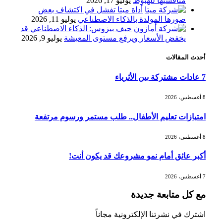
منافسيها للهبوط
يوليو 17, 2026
أداة ميتا تفشل في اكتشاف بعض
«طيران الرياض» يدشن أولى رحلاته إلى
صورها المولدة بالذكاء الاصطناعي
يوليو 11, 2026
مومباي ويضيف الوجهة التشغيلية الثامنة
جيف بيزوس: الذكاء الاصطناعي قد
يخفض الأسعار ويرفع مستوى المعيشة
يوليو 9, 2026
أحدث المقالات
وزير الاستثمار: الموافقة على رخصة
مزاولة الأنشطة المالية عابرة الحدود
7 عادات مشتركة بين الأثرياء
تطوير للبيئة الاستثمارية
8 أغسطس، 2026
الذهب يسجل أعلى مستوى في أسبوعين
امتيازات تعليم الأطفال.. طلب مستمر ورسوم مرتفعة
بدعم من تراجع الدولار
8 أغسطس، 2026
أكبر عائق أمام نمو مشروعك قد يكون أنت!
الدولار الأمريكي يتراجع قرب أدنى
مستوياته في ستة أسابيع وسط تفاؤل
7 أغسطس، 2026
بشأن الشرق الأوسط
مع كل متابعة جديدة
أسعار النفط تواصل التراجع للجلسة الثالثة
اشترك في نشرتنا الإلكترونية مجاناً