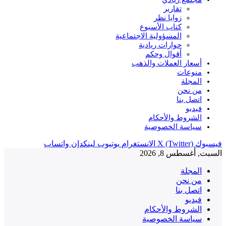
تقارير
زوايا نظر
كتاب الأسبوع
المسؤولية الاجتماعية
حوارات ريادية
أقوال وحكم
أسعار العملات والذهب
منوعات
المجلة
من نحن
اتصل بنا
فيديو
الشروط والأحكام
سياسة الخصوصية
فيسبوك
X (Twitter)
الانستغرام
يوتيوب
لينكدإن
واتساب
السبت, أغسطس 8, 2026
المجلة
من نحن
اتصل بنا
فيديو
الشروط والأحكام
سياسة الخصوصية