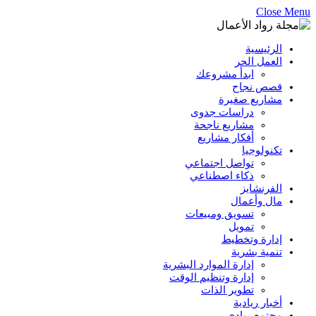
Close Menu
الرئيسية
العمل الحر
ابدأ مشروعك
قصص نجاح
مشاريع صغيرة
دراسات جدوى
مشاريع ناجحة
أفكار مشاريع
تكنولوجيا
تواصل اجتماعي
ذكاء اصطناعي
الفرنشايز
مال وأعمال
تسويق ومبيعات
تمويل
إدارة وتخطيط
تنمية بشرية
إدارة الموارد البشرية
إدارة وتنظيم الوقت
تطوير الذات
أخبار ريادية
مجتمع ريادي