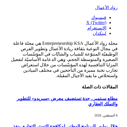
رواد الأعمال
فيسبوك
X (Twitter)
الانستغرام
لينكدإن
مجلة رواد الأعمال Entrepreneurship KSA هي مجلة فاعلة
في مجال التوعية بثقافة ريادة الأعمال وتطوير الفرص
الوظيفيّة المتنوّعة للشباب والشابّات في المؤسّسات
الصغيرة والمتوسطة الحجم، وهي الدعامة الأساسيّة لتفعيل
المزايا التنافسية لهذه المؤسّسات من خلال استعراض
تجارب نخبة مميزة من الناجحين في مختلف الميادين
واستخلاص ما يفيد الأجيال المقبلة.
المقالات
ذات الصلة
مطلع سبتمبر.. جدة تستضيف معرض «سيريدو» للتطوير
والتملك العقاري
6 أغسطس، 2026
خلال يوليو.. البرنامج الوطني لمكافحة التستر التجاري ينفذ