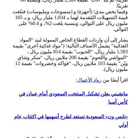
تقريبًا.
وفيما يخص بندي؛ (أجهزة) و (منسوجات وملبوسات) فبلغت
قيمة التسهيلات المُقدمة لهما بـ 1,034 مليار ريال، و بـ 165
مليون ريال على التوالي، وبنسبة بلغت 2%، و 0.4% على
التوالي.
يشار إلى أن واردات القطاع الخاص الممولة لبند “المواد
الغذائية” يشمل الأصناف التالية؛ (“مواد غذائية أخرى” بقيمة
1,583 مليار ريال، “الحبوب” بقيمة 814 مليون ريال ،
“المواشي واللحوم” بقيمة 206 ملايين ريال، “سكر وشاي
وبُن” بقيمة 103 ملايين ريال، “فواكه وخضروات” بقيمة 12
مليون ريال).
اقرأ أيضًا من
رواد الأعمال
:
مانشيني يعلن تشكيل المنتخب السعودي أمام عمان في
كأس آسيا
«نايس ون» السعودية تستعد لطرح أسهمها في اكتتاب عام
أولي