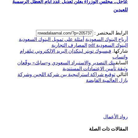
عاجل.. مجلس الوزراء يعلن تعديل عدد أيام العطل الرسمية
للعيدين
الرابط المختصر :
أرباح البنوك السعودية
أمثلة على تمويل البنوك السعودية
البنوك السعودية pdf
المصارف التجارية
شاركها.
فيسبوك
تويتر
لينكدإن
البريد الإلكتروني
تيلقرام
واتساب
السابق
بنك التصدير والاستيراد السعودي و«سابك» يوقّعان
وثيقة تأمين الاعتمادات المستندية
التالي
توقيع شراكة استراتيجية بين شركة اللجين وشركة
بازل العالمية القابضة
رواد الأعمال
المقالات
ذات الصلة