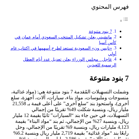
فهرس المحتوي
7 بنود متنوعة
مانشيني يعلن تشكيل المنتخب السعودي أمام عمان في
كأس آسيا
«نايس ون» السعودية تستعد لطرح أسهمها في اكتتاب عام
أولي
عاجل.. مجلس الوزراء يعلن تعديل عدد أيام العطل
الرسمية للعيدين
7 بنود متنوعة
وشملت التسهيلات المُقدمة 7 بنود متنوعة هي: (مواد غذائية،
منسوجات وملبوسات، مواد بناء، سيارات، آلات، أجهزة، سلع
أخرى)، واستحوذ بند “سلع أخرى” على أعلى قيمة بـ 21,558
مليار ريال، وبنسبة شكلت 49% تقريبًا من إجمالي
التسهيلات، في حين جاء بند “السيارات” ثانيًا بقيمة 12 مليار
ريال، وبنسبة 27% من الإجمالي، ثم بند “مواد البناء” بقيمة
4,123 مليارات ريال، وبنسبة 9% تقريبًا من الإجمالي، وحل
رابعًا بند “مواد غذائية” بقيمة 2,719 مليار ريال وبنسبة 6.2%
تقريبًا، ثم بند “آلات” بقيمة 2,586 مليار ريال، وبنسبة 6%