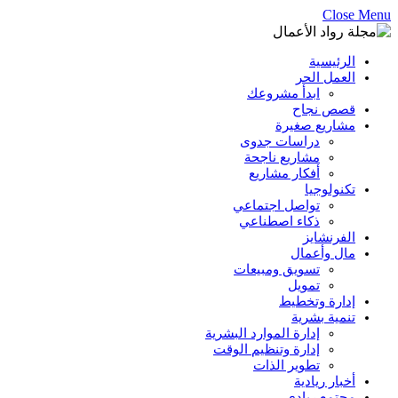
Close Menu
الرئيسية
العمل الحر
ابدأ مشروعك
قصص نجاح
مشاريع صغيرة
دراسات جدوى
مشاريع ناجحة
أفكار مشاريع
تكنولوجيا
تواصل اجتماعي
ذكاء اصطناعي
الفرنشايز
مال وأعمال
تسويق ومبيعات
تمويل
إدارة وتخطيط
تنمية بشرية
إدارة الموارد البشرية
إدارة وتنظيم الوقت
تطوير الذات
أخبار ريادية
مجتمع ريادي