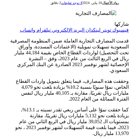
رواد الأعمال
16 يناير، 2024
لا توجد تعليقات
2 دقائق
شاركها
فيسبوك
تويتر
لينكدإن
البريد الإلكتروني
تيلقرام
واتساب
قدمت المصارف التجارية العاملة ضمن المنظومة المصرفية
السعودية تسهيلات تمويلية (الاعتمادات المسددة، وأوراق
تحت التحصيل) لواردات القطاع الخاص بقيمة 44,184 مليار
ريال في الربع الثالث من عام 2023، وفق – النشرة
الإحصائية لشهر نوفمبر 2023 الصادرة عن البنك المركزي
السعودي.
وحققت هذه المصارف، فيما يتعلق بتمويل واردات القطاع
الخاص، نموًا سنويًا بنسبة 10.2% بزيادة بلغت نحو 4,079
مليارات ريال تقريبًا، مقارنة بـ 40,105 مليار ريال لنفس
الفترة المماثلة من العام 2022.
كما حققت نموًا على أساس ربعي تقدر نسبته بـ 13.1%،
بزيادة بلغت نحو 5,132 مليارات ريال تقريبًا، مقارنة
بمستويات الـ 39,052 مليار ريال في الربع الثاني من عام
2023، فيما بلغت قيمة التسهيلات لشهر نوفمبر 2023 ، نحو
13,970 مليار ريال.