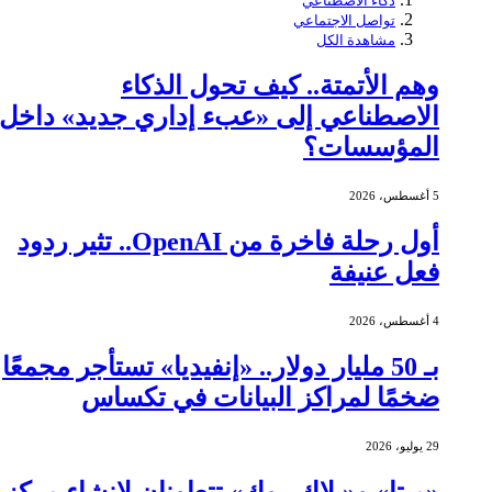
ذكاء الاصطناعي
تواصل الاجتماعي
مشاهدة الكل
وهم الأتمتة.. كيف تحول الذكاء
الاصطناعي إلى «عبء إداري جديد» داخل
المؤسسات؟
5 أغسطس، 2026
أول رحلة فاخرة من OpenAI.. تثير ردود
فعل عنيفة
4 أغسطس، 2026
بـ 50 مليار دولار.. «إنفيديا» تستأجر مجمعًا
ضخمًا لمراكز البيانات في تكساس
29 يوليو، 2026
«ميتا» و«بلاك روك» تتعاونان لإنشاء مركز