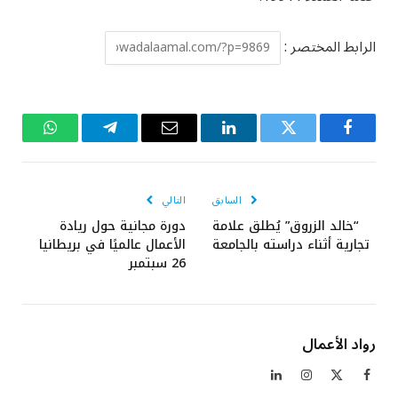
الرابط المختصر :
فيسبوك
تويتر
لينكدإن
البريد
تيلقرام
واتساب
الإلكتروني
السابق
التالي
“خالد الزروق” يُطلق علامة
دورة مجانية حول ريادة
تجارية أثناء دراسته بالجامعة
الأعمال عالميًا في بريطانيا
26 سبتمبر
رواد الأعمال
فيسبوك
X
الانستغرام
لينكدإن
(Twitter)