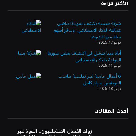
«طيران الرياض» يدشن أولى رحلاته إلى مومباي
الأكثر قراءة
ويضيف الوجهة التشغيلية الثامنة
شركة صينية تكشف نموذجًا ينافس
عمالقة الذكاء الاصطناعي.. ويدفع أسهم
وزير الاستثمار: الموافقة على رخصة مزاولة
منافسيها للهبوط
الأنشطة المالية عابرة الحدود تطوير للبيئة
يوليو 17, 2026
الاستثمارية
أداة ميتا تفشل في اكتشاف بعض صورها
المولدة بالذكاء الاصطناعي
الذهب يسجل أعلى مستوى في أسبوعين بدعم
يوليو 11, 2026
من تراجع الدولار
6 أعمال جانبية غير تقليدية تناسب
الموظفين بدوام كامل
يوليو 18, 2026
الدولار الأمريكي يتراجع قرب أدنى مستوياته
في ستة أسابيع وسط تفاؤل بشأن الشرق
الأوسط
أحدث المقالات
أسعار النفط تواصل التراجع للجلسة الثالثة مع
ترقب تطورات الوساطة بشأن الحرب
رواد الأعمال الاجتماعيون.. القوة غير