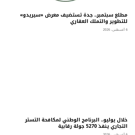
مطلع سبتمبر.. جدة تستضيف معرض «سيريدو»
للتطوير والتملك العقاري
6 أغسطس، 2026
خلال يوليو.. البرنامج الوطني لمكافحة التستر
التجاري ينفذ 5270 جولة رقابية
6 أغسطس، 2026