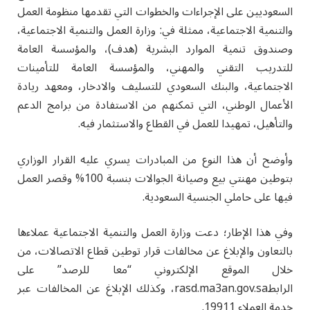
السعوديين على الإجراءات والخطوات التي تقدمها منظومة العمل
والتنمية الاجتماعية، ممثلة في: وزارة العمل والتنمية الاجتماعية،
وصندوق تنمية الموارد البشرية (هدف)، والمؤسسة العامة
للتدريب التقني والمهني، والمؤسسة العامة للتأمينات
الاجتماعية، والبنك السعودي للتسليف والادخار، ومعهد ريادة
الأعمال الوطني، التي تمكنهم من الاستفادة من برامج الدعم
والتأهيل، تمهيدا للعمل في القطاع والاستثمار فيه.
وأوضح أن هذا النوع من المبادرات يسري عليه القرار الوزاري
بتوطين مهنتي بيع وصيانة الجوالات بنسبة 100% وقصر العمل
فيها على حاملي الجنسية السعودية.
وفي هذا الإطار؛ دعت وزارة العمل والتنمية الاجتماعية عملاءها
بالتعاون والإبلاغ عن مخالفات قرار توطين قطاع الاتصالات، من
خلال الموقع الإلكتروني “معا للرصد” على
الرابط
rasd.ma3an.gov.sa
، وكذلك الإبلاغ عن المخالفات عبر
خدمة العملاء 19911.