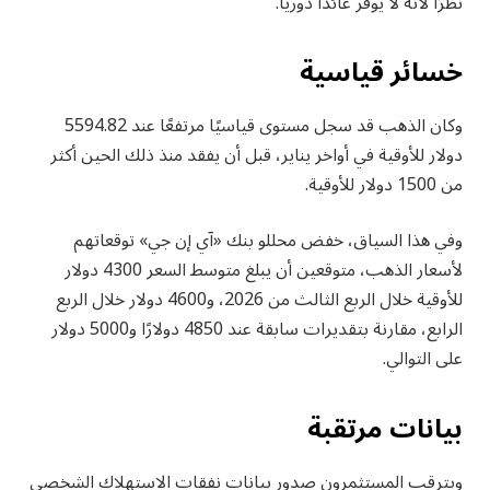
نظرًا لأنه لا يوفر عائدًا دوريًا.
خسائر قياسية
وكان الذهب قد سجل مستوى قياسيًا مرتفعًا عند 5594.82
دولار للأوقية في أواخر يناير، قبل أن يفقد منذ ذلك الحين أكثر
من 1500 دولار للأوقية.
وفي هذا السياق، خفض محللو بنك «آي إن جي» توقعاتهم
لأسعار الذهب، متوقعين أن يبلغ متوسط السعر 4300 دولار
للأوقية خلال الربع الثالث من 2026، و4600 دولار خلال الربع
الرابع، مقارنة بتقديرات سابقة عند 4850 دولارًا و5000 دولار
على التوالي.
بيانات مرتقبة
ويترقب المستثمرون صدور بيانات نفقات الاستهلاك الشخصي