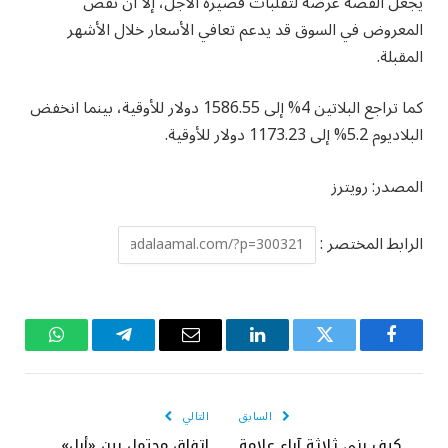
يجعل الفضة عرضة لتقلبات قصيرة الأجل، إلا أن نقص
المعروض في السوق قد يدعم تعافي الأسعار خلال الأشهر
المقبلة.
كما تراجع البلاتين 4% إلى 1586.55 دولار للأوقية، بينما انخفض
البلاديوم 5.2% إلى 1173.23 دولار للأوقية.
المصدر: رويترز
الرابط المختصر :
فيسبوك
تويتر
لينكدإن
البريد
تيلقرام
واتساب
الإلكتروني
السابق
التالي
كيف بنى ثلاثة آباء علامة
اتفاق محتمل بين «أبل»