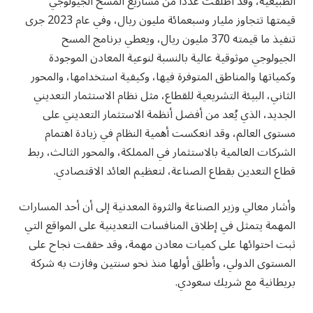
الطبيعية، وقد أطلقت عددًا من مشاريع المسح الجيولوجي
قيمتها تتجاوز مليار وسبعمائة مليون ريال، وفي عام 2023 جرى
تنفيذ ما قيمته 370 مليون ريال، ويعطي برنامج المسح
الجيولوجي موثوقية عالية بالنسبة لنوعية المعادن الموجودة
وكمياتها والمناطق المتوفرة فيها، وكيفية استخدامها، والمحور
الثاني، البيئة التشريعية للقطاع، مثل نظام الاستثمار التعديني
الجديد، الذي يُعد من أفضل أنظمة الاستثمار التعديني على
مستوى العالم، وقد انعكست أهمية النظام في زيادة اهتمام
الشركات العالمية بالاستثمار في المملكة، والمحور الثالث، ربط
قطاع التعدين بقطاع الصناعة، لتعظيم العائد الاقتصادي.
وأشار معالي وزير الصناعة والثروة المعدنية إلى أن أحد المسارات
المهمة يتمثل في إطلاق المنافسات التعدينية على المواقع التي
ثبت احتوائها على كميات معادن مهمة، وقد حققت نجاح على
المستوى الدولي، وأطلق أولها منذ نحو سنتين وفازت به شركة
بريطانية مع شريك سعودي.