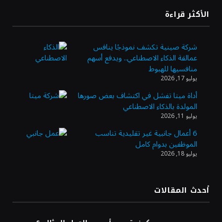
«طيران الرياض» يدشن أولى رحلاته إلى مومباي
الأكثر قراءة
ويضيف الوجهة التشغيلية الثامنة
شركة صينية تكشف نموذجًا ينافس
عمالقة الذكاء الاصطناعي.. ويدفع أسهم
وزير الاستثمار: الموافقة على رخصة مزاولة
منافسيها للهبوط
الأنشطة المالية عابرة الحدود تطوير للبيئة
يوليو 17, 2026
الاستثمارية
أداة ميتا تفشل في اكتشاف بعض صورها
المولدة بالذكاء الاصطناعي
الذهب يسجل أعلى مستوى في أسبوعين بدعم
يوليو 11, 2026
من تراجع الدولار
6 أعمال جانبية غير تقليدية تناسب
الموظفين بدوام كامل
يوليو 18, 2026
الدولار الأمريكي يتراجع قرب أدنى مستوياته
في ستة أسابيع وسط تفاؤل بشأن الشرق
الأوسط
أحدث المقالات
أسعار النفط تواصل التراجع للجلسة الثالثة مع
ترقب تطورات الوساطة بشأن الحرب