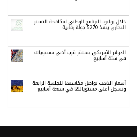
خلال يوليو.. البرنامج الوطني لمكافحة التستر
التجاري ينفذ 5270 جولة رقابية
الدولار الأمريكي يستقر قرب أدنى مستوياته
في ستة أسابيع
أسعار الذهب تواصل مكاسبها للجلسة الرابعة
وتسجل أعلى مستوياتها في سبعة أسابيع
أسعار النفط ترتفع وسط ترقب نتائج المحادثات
بشأن مضيق هرمز