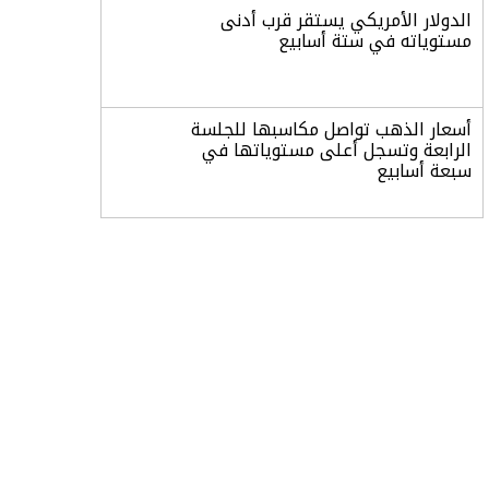
الدولار الأمريكي يستقر قرب أدنى
مستوياته في ستة أسابيع
أسعار الذهب تواصل مكاسبها للجلسة
الرابعة وتسجل أعلى مستوياتها في
سبعة أسابيع
أسعار النفط ترتفع وسط ترقب نتائج
المحادثات بشأن مضيق هرمز
«طيران الرياض» يدشن أولى رحلاته إلى
مومباي ويضيف الوجهة التشغيلية
الثامنة
وزير الاستثمار: الموافقة على رخصة
مزاولة الأنشطة المالية عابرة الحدود