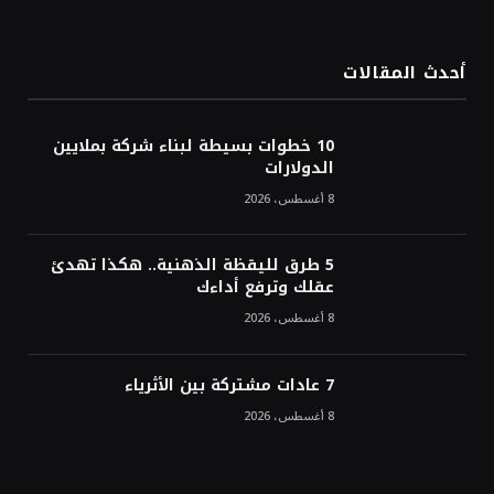
الدولار الأمريكي يتراجع قرب أدنى مستوياته
في ستة أسابيع وسط تفاؤل بشأن الشرق
الأوسط
أحدث المقالات
أسعار النفط تواصل التراجع للجلسة الثالثة مع
ترقب تطورات الوساطة بشأن الحرب
10 خطوات بسيطة لبناء شركة بملايين
الدولارات
8 أغسطس، 2026
5 طرق لليقظة الذهنية.. هكذا تهدئ
عقلك وترفع أداءك
8 أغسطس، 2026
7 عادات مشتركة بين الأثرياء
8 أغسطس، 2026