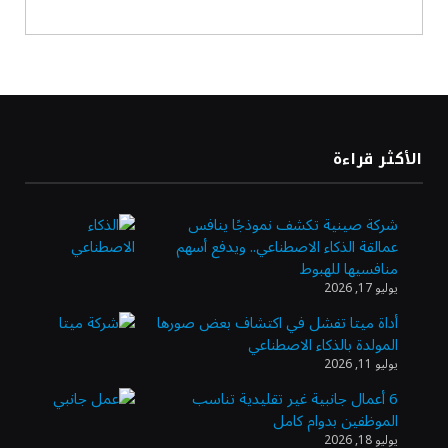
أسعار النفط ترتفع وسط ترقب نتائج المحادثات
بشأن مضيق هرمز
«طيران الرياض» يدشن أولى رحلاته إلى مومباي
الأكثر قراءة
ويضيف الوجهة التشغيلية الثامنة
شركة صينية تكشف نموذجًا ينافس
عمالقة الذكاء الاصطناعي.. ويدفع أسهم
وزير الاستثمار: الموافقة على رخصة مزاولة
منافسيها للهبوط
الأنشطة المالية عابرة الحدود تطوير للبيئة
يوليو 17, 2026
الاستثمارية
أداة ميتا تفشل في اكتشاف بعض صورها
المولدة بالذكاء الاصطناعي
الذهب يسجل أعلى مستوى في أسبوعين بدعم
يوليو 11, 2026
من تراجع الدولار
6 أعمال جانبية غير تقليدية تناسب
الموظفين بدوام كامل
يوليو 18, 2026