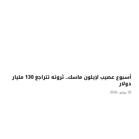
أسبوع عصيب لإيلون ماسك.. ثروته تتراجع 130 مليار
دولار
25 يوليو، 2026