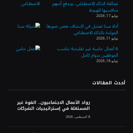
عمالقة الذكاء الاصطناعي.. ويدفع أسهم
وزير الاستثمار: الموافقة على رخصة مزاولة
منافسيها للهبوط
الأنشطة المالية عابرة الحدود تطوير للبيئة
يوليو 17, 2026
الاستثمارية
أداة ميتا تفشل في اكتشاف بعض صورها
المولدة بالذكاء الاصطناعي
الذهب يسجل أعلى مستوى في أسبوعين بدعم
يوليو 11, 2026
من تراجع الدولار
6 أعمال جانبية غير تقليدية تناسب
الموظفين بدوام كامل
يوليو 18, 2026
الدولار الأمريكي يتراجع قرب أدنى مستوياته
في ستة أسابيع وسط تفاؤل بشأن الشرق
الأوسط
أحدث المقالات
أسعار النفط تواصل التراجع للجلسة الثالثة مع
ترقب تطورات الوساطة بشأن الحرب
رواد الأعمال الاجتماعيون.. القوة غير
المستغلة في إستراتيجيات الشركات
8 أغسطس، 2026