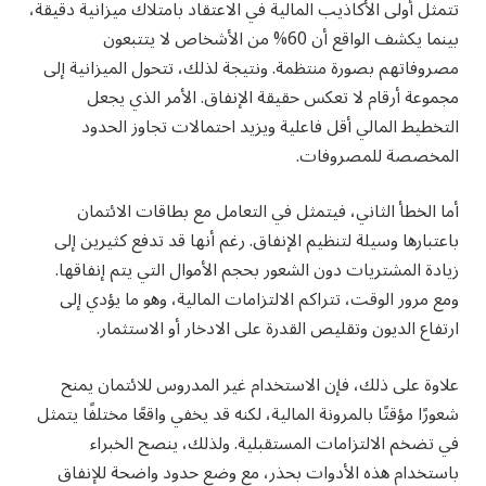
تتمثل أولى الأكاذيب المالية في الاعتقاد بامتلاك ميزانية دقيقة،
بينما يكشف الواقع أن 60% من الأشخاص لا يتتبعون
مصروفاتهم بصورة منتظمة. ونتيجة لذلك، تتحول الميزانية إلى
مجموعة أرقام لا تعكس حقيقة الإنفاق. الأمر الذي يجعل
التخطيط المالي أقل فاعلية ويزيد احتمالات تجاوز الحدود
المخصصة للمصروفات.
أما الخطأ الثاني، فيتمثل في التعامل مع بطاقات الائتمان
باعتبارها وسيلة لتنظيم الإنفاق. رغم أنها قد تدفع كثيرين إلى
زيادة المشتريات دون الشعور بحجم الأموال التي يتم إنفاقها.
ومع مرور الوقت، تتراكم الالتزامات المالية، وهو ما يؤدي إلى
ارتفاع الديون وتقليص القدرة على الادخار أو الاستثمار.
علاوة على ذلك، فإن الاستخدام غير المدروس للائتمان يمنح
شعورًا مؤقتًا بالمرونة المالية، لكنه قد يخفي واقعًا مختلفًا يتمثل
في تضخم الالتزامات المستقبلية. ولذلك، ينصح الخبراء
باستخدام هذه الأدوات بحذر، مع وضع حدود واضحة للإنفاق