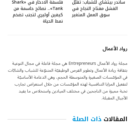
ساندر بيتشاي للشباب: تقبّل
فلسفة الادخار في «Shark
الفشل مفتاح النجاح في
Tank».. نصائح حاسمة من
سوق العمل المتغير
كيفين أوليري لتجنب تضخم
نمط الحياة
رواد الأعمال
مجلة رواد الأعمال Entrepreneurs هي مجلة فاعلة في مجال التوعية
بثقافة ريادة الأعمال وتطوير الفرص الوظيفيّة المتنوّعة للشباب والشابّات
في المؤسّسات الصغيرة والمتوسطة الحجم، وهي الدعامة الأساسيّة
لتفعيل المزايا التنافسية لهذه المؤسّسات من خلال استعراض تجارب
نخبة مميزة من الناجحين في مختلف الميادين واستخلاص ما يفيد
الأجيال المقبلة.
المقالات
ذات الصلة