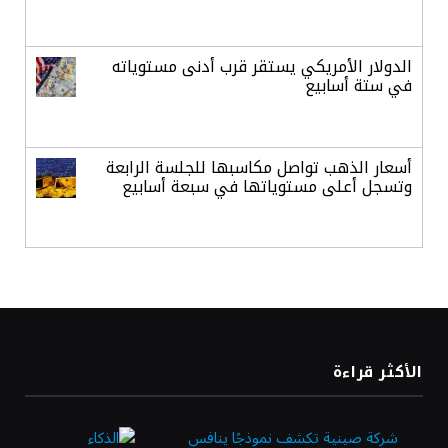
الدولار الأمريكي يستقر قرب أدنى مستوياته
في ستة أسابيع
أسعار الذهب تواصل مكاسبها للجلسة الرابعة
وتسجل أعلى مستوياتها في سبعة أسابيع
أسعار النفط ترتفع وسط ترقب نتائج المحادثات
بشأن مضيق هرمز
«طيران الرياض» يدشن أولى رحلاته إلى مومباي
الأكثر قراءة
ويضيف الوجهة التشغيلية الثامنة
شركة صينية تكشف نموذجًا ينافس