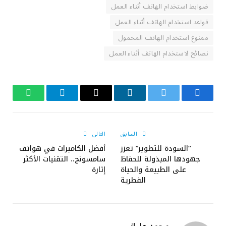
ضوابط استخدام الهاتف أثناء العمل
قواعد استخدام الهاتف أثناء العمل
ممنوع استخدام الهاتف المحمول
نصائح لاستخدام الهاتف أثناء العمل
فيسبوك
تويتر
لينكدإن
البريد
تيلقرام
واتساب
الإلكتروني
السابق
التالي
“السودة للتطوير” تعزز
أفضل الكاميرات في هواتف
جهودها المبذولة للحفاظ
سامسونج.. التقنيات الأكثر
على الطبيعة والحياة
إثارة
الفطرية