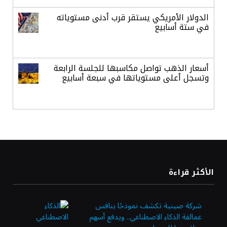
الدولار الأمريكي يستقر قرب أدنى مستوياته
في ستة أسابيع
أسعار الذهب تواصل مكاسبها للجلسة الرابعة
وتسجل أعلى مستوياتها في سبعة أسابيع
أسعار النفط ترتفع وسط ترقب نتائج المحادثات
بشأن مضيق هرمز
«طيران الرياض» يدشن أولى رحلاته إلى مومباي
الأكثر قراءة
ويضيف الوجهة التشغيلية الثامنة
شركة صينية تكشف نموذجًا ينافس
عمالقة الذكاء الاصطناعي.. ويدفع أسهم
وزير الاستثمار: الموافقة على رخصة مزاولة