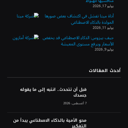
منافسيها للهبوط
الأنشطة المالية عابرة الحدود تطوير للبيئة
يوليو 17, 2026
الاستثمارية
أداة ميتا تفشل في اكتشاف بعض صورها
المولدة بالذكاء الاصطناعي
الذهب يسجل أعلى مستوى في أسبوعين بدعم
يوليو 11, 2026
من تراجع الدولار
جيف بيزوس: الذكاء الاصطناعي قد يخفض
الأسعار ويرفع مستوى المعيشة
يوليو 9, 2026
الدولار الأمريكي يتراجع قرب أدنى مستوياته
في ستة أسابيع وسط تفاؤل بشأن الشرق
الأوسط
أحدث المقالات
أسعار النفط تواصل التراجع للجلسة الثالثة مع
ترقب تطورات الوساطة بشأن الحرب
قبل أن تتحدث.. انتبه إلى ما يقوله
جسدك
7 أغسطس، 2026
محو الأمية بالذكاء الاصطناعي يبدأ من
التفكير