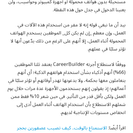
مستحيلة بدون هواتف محمولة أو أجهزة كمبيوتر وحواسيب، ولن
يعنينا الدخول في جدل حول هذه النقطة.
بيد أن ما نبغي قوله إنه لا مفر من استخدام هذه الآلات في
العمل، وإن معظم _إن لم يكن كل_ الموظفين يستخدم الهواتف
المحمولة أثناء العمل، إلا أنهم على الرغم من ذلك يدّعون أنها لا
تؤثر سلبًا في عملهم.
ووفقًا لاستطلاع أجرته CareerBuilder يعتقد ثلثا الموظفين
(66%) أنهم أذكياء بشأن استخدام هواتفهم الذكية؛ أي أنهم
يتعاملون معها بحكمة، ولا يدعونها تهدر أوقاتهم أو تؤثر سلبًا في
أعمالهم؛ إذ يقولون إنهم يستخدمون الأجهزة عدة مرات خلال يوم
العمل ولكن بأقل قدر من التأثير. في حين شعر 10% فقط ممن
شملهم الاستطلاع بأن استخدام الهاتف أثناء العمل أدى إلى
انخفاض مستويات الإنتاجية لديهم.
اقرأ أيضًا:
الاستمتاع بالوقت.. كيف تصيب عصفورين بحجر