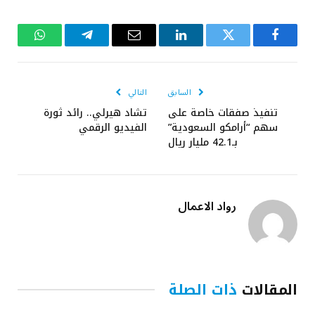
فيسبوك
تويتر
لينكدإن
البريد
تيلقرام
واتساب
الإلكتروني
السابق
التالي
تنفيذ صفقات خاصة على
تشاد هيرلي.. رائد ثورة
سهم “أرامكو السعودية”
الفيديو الرقمي
بـ42.1 مليار ريال
رواد الاعمال
المقالات
ذات الصلة