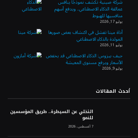
شركة صينية تكشف نموذجًا ينافس
عمالقة الذكاء الاصطناعي.. ويدفع أسهم
وزير الاستثمار: الموافقة على رخصة مزاولة
منافسيها للهبوط
الأنشطة المالية عابرة الحدود تطوير للبيئة
يوليو 17, 2026
الاستثمارية
أداة ميتا تفشل في اكتشاف بعض صورها
المولدة بالذكاء الاصطناعي
الذهب يسجل أعلى مستوى في أسبوعين بدعم
يوليو 11, 2026
من تراجع الدولار
جيف بيزوس: الذكاء الاصطناعي قد يخفض
الأسعار ويرفع مستوى المعيشة
يوليو 9, 2026
الدولار الأمريكي يتراجع قرب أدنى مستوياته
في ستة أسابيع وسط تفاؤل بشأن الشرق
الأوسط
أحدث المقالات
أسعار النفط تواصل التراجع للجلسة الثالثة مع
ترقب تطورات الوساطة بشأن الحرب
التخلي عن السيطرة.. طريق المؤسسين
للنمو
7 أغسطس، 2026