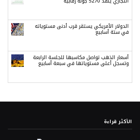
التجاري ينفذ 5270 جولة رقابية
الدولار الأمريكي يستقر قرب أدنى مستوياته
في ستة أسابيع
أسعار الذهب تواصل مكاسبها للجلسة الرابعة
وتسجل أعلى مستوياتها في سبعة أسابيع
أسعار النفط ترتفع وسط ترقب نتائج المحادثات
بشأن مضيق هرمز
«طيران الرياض» يدشن أولى رحلاته إلى مومباي
الأكثر قراءة
ويضيف الوجهة التشغيلية الثامنة