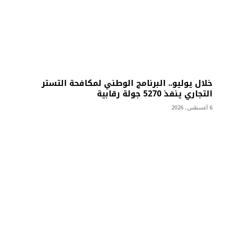
خلال يوليو.. البرنامج الوطني لمكافحة التستر
التجاري ينفذ 5270 جولة رقابية
6 أغسطس، 2026