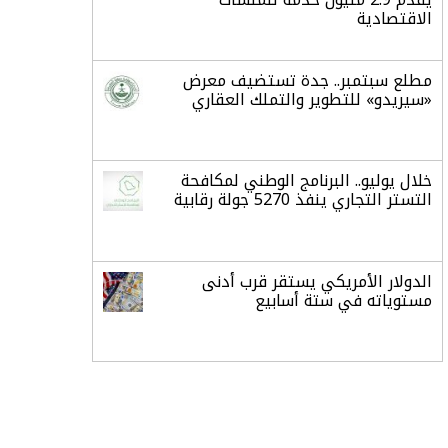
الاقتصادية
مطلع سبتمبر.. جدة تستضيف معرض
«سيريدو» للتطوير والتملك العقاري
خلال يوليو.. البرنامج الوطني لمكافحة
التستر التجاري ينفذ 5270 جولة رقابية
الدولار الأمريكي يستقر قرب أدنى
مستوياته في ستة أسابيع
أسعار الذهب تواصل مكاسبها للجلسة
الرابعة وتسجل أعلى مستوياتها في
سبعة أسابيع