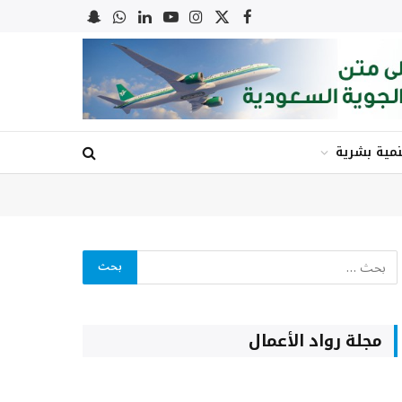
X
فيسبوك
الانستغرام
يوتيوب
لينكدإن
واتساب
Snapchat
(Twitter)
نمية بشرية
مجلة رواد الأعمال