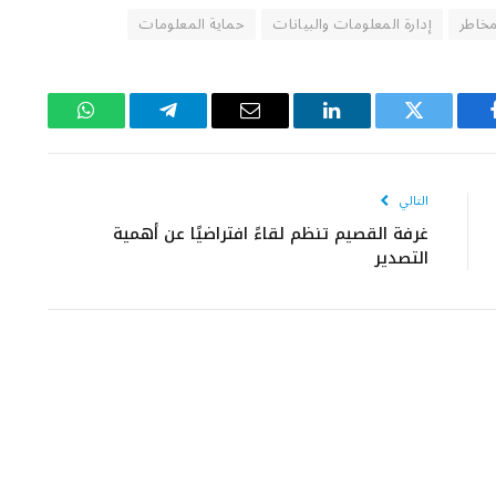
مخاطر
إدارة المعلومات والبيانات
حماية المعلومات
يسبوك
تويتر
لينكدإن
البريد
تيلقرام
واتساب
الإلكتروني
التالي
غرفة القصيم تنظم لقاءً افتراضيًا عن أهمية
التصدير