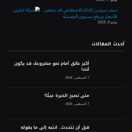
من تراجع الدولار
جيف بيزوس: الذكاء الاصطناعي قد يخفض
الأسعار ويرفع مستوى المعيشة
يوليو 9, 2026
الدولار الأمريكي يتراجع قرب أدنى مستوياته
في ستة أسابيع وسط تفاؤل بشأن الشرق
الأوسط
أحدث المقالات
أسعار النفط تواصل التراجع للجلسة الثالثة مع
ترقب تطورات الوساطة بشأن الحرب
أكبر عائق أمام نمو مشروعك قد يكون
أنت!
7 أغسطس، 2026
متى تصبح الخبرة عبئًا؟
7 أغسطس، 2026
قبل أن تتحدث.. انتبه إلى ما يقوله