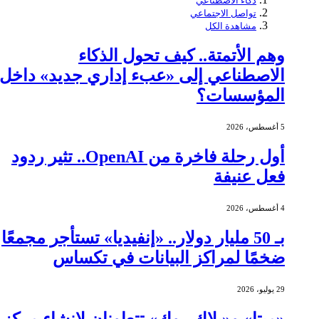
ذكاء الاصطناعي
تواصل الاجتماعي
مشاهدة الكل
وهم الأتمتة.. كيف تحول الذكاء
الاصطناعي إلى «عبء إداري جديد» داخل
المؤسسات؟
5 أغسطس، 2026
أول رحلة فاخرة من OpenAI.. تثير ردود
فعل عنيفة
4 أغسطس، 2026
بـ 50 مليار دولار.. «إنفيديا» تستأجر مجمعًا
ضخمًا لمراكز البيانات في تكساس
29 يوليو، 2026
«ميتا» و«بلاك روك» تتعاونان لإنشاء مركز