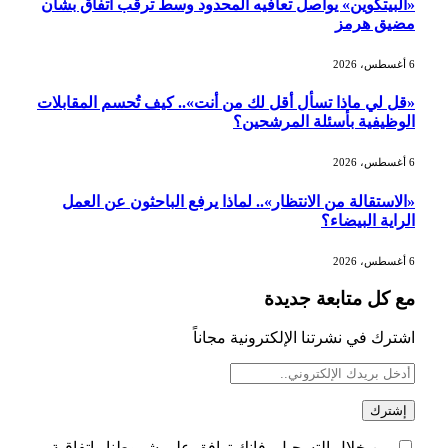
«البيتكوين» يواصل تعافيه المحدود وسط ترقب اتفاق بشأن
تطوير للبيئة الاستثمارية
مضيق هرمز
6 أغسطس، 2026
الذهب يسجل أعلى مستوى في أسبوعين
بدعم من تراجع الدولار
«قل لي ماذا تسأل أقل لك من أنت».. كيف تُحسم المقابلات
الوظيفية بأسئلة المرشحين؟
6 أغسطس، 2026
الدولار الأمريكي يتراجع قرب أدنى
مستوياته في ستة أسابيع وسط تفاؤل
«الاستقالة من الانتظار».. لماذا يرفع الباحثون عن العمل
بشأن الشرق الأوسط
الراية البيضاء؟
6 أغسطس، 2026
أسعار النفط تواصل التراجع للجلسة الثالثة
مع كل متابعة جديدة
مع ترقب تطورات الوساطة بشأن الحرب
اشترك في نشرتنا الإلكترونية مجاناً
من خلال التسجيل، فإنك توافق على شروطنا واتفاقية