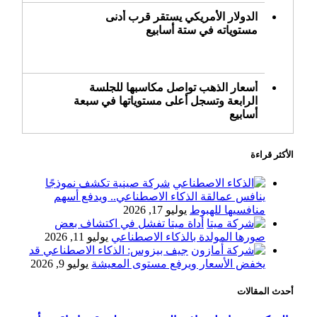
الدولار الأمريكي يستقر قرب أدنى
مستوياته في ستة أسابيع
أسعار الذهب تواصل مكاسبها للجلسة
الرابعة وتسجل أعلى مستوياتها في سبعة
أسابيع
الأكثر قراءة
أسعار النفط ترتفع وسط ترقب نتائج
المحادثات بشأن مضيق هرمز
شركة صينية تكشف نموذجًا
ينافس عمالقة الذكاء الاصطناعي.. ويدفع أسهم
منافسيها للهبوط
يوليو 17, 2026
أداة ميتا تفشل في اكتشاف بعض
«طيران الرياض» يدشن أولى رحلاته إلى
صورها المولدة بالذكاء الاصطناعي
يوليو 11, 2026
مومباي ويضيف الوجهة التشغيلية الثامنة
جيف بيزوس: الذكاء الاصطناعي قد
يخفض الأسعار ويرفع مستوى المعيشة
يوليو 9, 2026
أحدث المقالات
وزير الاستثمار: الموافقة على رخصة
مزاولة الأنشطة المالية عابرة الحدود