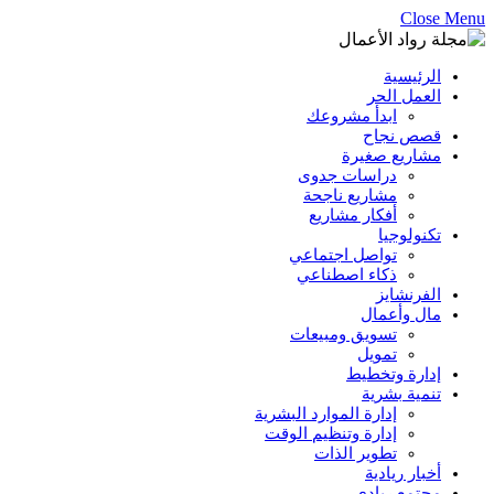
Close Menu
الرئيسية
العمل الحر
ابدأ مشروعك
قصص نجاح
مشاريع صغيرة
دراسات جدوى
مشاريع ناجحة
أفكار مشاريع
تكنولوجيا
تواصل اجتماعي
ذكاء اصطناعي
الفرنشايز
مال وأعمال
تسويق ومبيعات
تمويل
إدارة وتخطيط
تنمية بشرية
إدارة الموارد البشرية
إدارة وتنظيم الوقت
تطوير الذات
أخبار ريادية
مجتمع ريادي