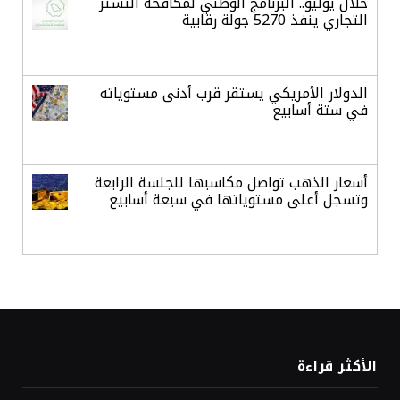
خلال يوليو.. البرنامج الوطني لمكافحة التستر
التجاري ينفذ 5270 جولة رقابية
الدولار الأمريكي يستقر قرب أدنى مستوياته
في ستة أسابيع
أسعار الذهب تواصل مكاسبها للجلسة الرابعة
وتسجل أعلى مستوياتها في سبعة أسابيع
أسعار النفط ترتفع وسط ترقب نتائج المحادثات
بشأن مضيق هرمز
«طيران الرياض» يدشن أولى رحلاته إلى مومباي
الأكثر قراءة
ويضيف الوجهة التشغيلية الثامنة