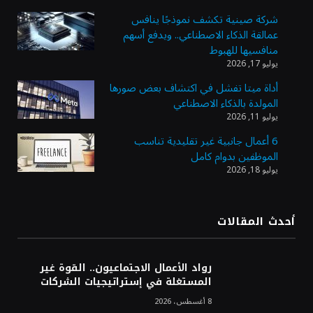
شركة صينية تكشف نموذجًا ينافس
عمالقة الذكاء الاصطناعي.. ويدفع أسهم
وزير الاستثمار: الموافقة على رخصة مزاولة
منافسيها للهبوط
الأنشطة المالية عابرة الحدود تطوير للبيئة
يوليو 17, 2026
الاستثمارية
أداة ميتا تفشل في اكتشاف بعض صورها
المولدة بالذكاء الاصطناعي
الذهب يسجل أعلى مستوى في أسبوعين بدعم
يوليو 11, 2026
من تراجع الدولار
6 أعمال جانبية غير تقليدية تناسب
الموظفين بدوام كامل
يوليو 18, 2026
الدولار الأمريكي يتراجع قرب أدنى مستوياته
في ستة أسابيع وسط تفاؤل بشأن الشرق
الأوسط
أحدث المقالات
أسعار النفط تواصل التراجع للجلسة الثالثة مع
ترقب تطورات الوساطة بشأن الحرب
رواد الأعمال الاجتماعيون.. القوة غير
المستغلة في إستراتيجيات الشركات
8 أغسطس، 2026