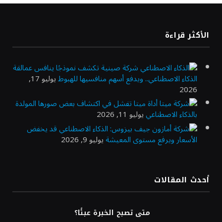
«طيران الرياض» يدشن أولى رحلاته إلى مومباي
الأكثر قراءة
ويضيف الوجهة التشغيلية الثامنة
شركة صينية تكشف نموذجًا ينافس عمالقة
الذكاء الاصطناعي.. ويدفع أسهم منافسيها للهبوط
يوليو 17,
وزير الاستثمار: الموافقة على رخصة مزاولة
2026
الأنشطة المالية عابرة الحدود تطوير للبيئة
الاستثمارية
أداة ميتا تفشل في اكتشاف بعض صورها المولدة
بالذكاء الاصطناعي
يوليو 11, 2026
جيف بيزوس: الذكاء الاصطناعي قد يخفض
الذهب يسجل أعلى مستوى في أسبوعين بدعم
الأسعار ويرفع مستوى المعيشة
يوليو 9, 2026
من تراجع الدولار
أحدث المقالات
الدولار الأمريكي يتراجع قرب أدنى مستوياته
في ستة أسابيع وسط تفاؤل بشأن الشرق
الأوسط
متى تصبح الخبرة عبئًا؟