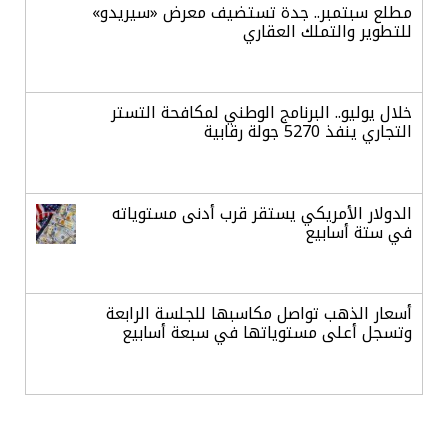
مطلع سبتمبر.. جدة تستضيف معرض «سيريدو»
للتطوير والتملك العقاري
خلال يوليو.. البرنامج الوطني لمكافحة التستر
التجاري ينفذ 5270 جولة رقابية
الدولار الأمريكي يستقر قرب أدنى مستوياته
في ستة أسابيع
أسعار الذهب تواصل مكاسبها للجلسة الرابعة
وتسجل أعلى مستوياتها في سبعة أسابيع
أسعار النفط ترتفع وسط ترقب نتائج المحادثات
بشأن مضيق هرمز