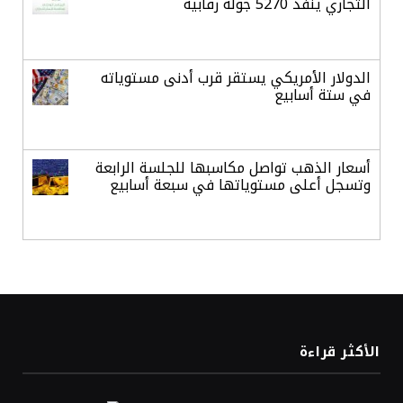
التجاري ينفذ 5270 جولة رقابية
الدولار الأمريكي يستقر قرب أدنى مستوياته
في ستة أسابيع
أسعار الذهب تواصل مكاسبها للجلسة الرابعة
وتسجل أعلى مستوياتها في سبعة أسابيع
أسعار النفط ترتفع وسط ترقب نتائج المحادثات
بشأن مضيق هرمز
«طيران الرياض» يدشن أولى رحلاته إلى مومباي
الأكثر قراءة
ويضيف الوجهة التشغيلية الثامنة