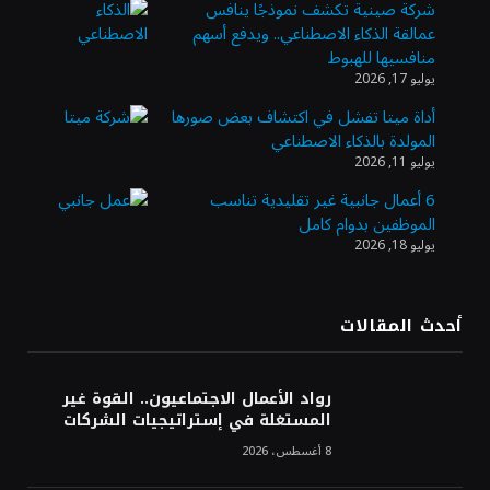
شركة صينية تكشف نموذجًا ينافس
عمالقة الذكاء الاصطناعي.. ويدفع أسهم
وزير الاستثمار: الموافقة على رخصة مزاولة
منافسيها للهبوط
الأنشطة المالية عابرة الحدود تطوير للبيئة
يوليو 17, 2026
الاستثمارية
أداة ميتا تفشل في اكتشاف بعض صورها
المولدة بالذكاء الاصطناعي
الذهب يسجل أعلى مستوى في أسبوعين بدعم
يوليو 11, 2026
من تراجع الدولار
6 أعمال جانبية غير تقليدية تناسب
الموظفين بدوام كامل
يوليو 18, 2026
الدولار الأمريكي يتراجع قرب أدنى مستوياته
في ستة أسابيع وسط تفاؤل بشأن الشرق
الأوسط
أحدث المقالات
أسعار النفط تواصل التراجع للجلسة الثالثة مع
ترقب تطورات الوساطة بشأن الحرب
رواد الأعمال الاجتماعيون.. القوة غير
المستغلة في إستراتيجيات الشركات
8 أغسطس، 2026