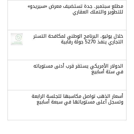
مطلع سبتمبر.. جدة تستضيف معرض «سيريدو»
للتطوير والتملك العقاري
خلال يوليو.. البرنامج الوطني لمكافحة التستر
التجاري ينفذ 5270 جولة رقابية
الدولار الأمريكي يستقر قرب أدنى مستوياته
في ستة أسابيع
أسعار الذهب تواصل مكاسبها للجلسة الرابعة
وتسجل أعلى مستوياتها في سبعة أسابيع
أسعار النفط ترتفع وسط ترقب نتائج المحادثات
بشأن مضيق هرمز