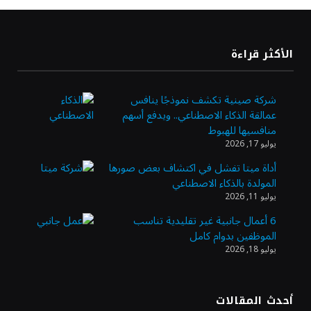
«طيران الرياض» يدشن أولى رحلاته إلى مومباي
الأكثر قراءة
ويضيف الوجهة التشغيلية الثامنة
شركة صينية تكشف نموذجًا ينافس
عمالقة الذكاء الاصطناعي.. ويدفع أسهم
وزير الاستثمار: الموافقة على رخصة مزاولة
منافسيها للهبوط
الأنشطة المالية عابرة الحدود تطوير للبيئة
يوليو 17, 2026
الاستثمارية
أداة ميتا تفشل في اكتشاف بعض صورها
المولدة بالذكاء الاصطناعي
الذهب يسجل أعلى مستوى في أسبوعين بدعم
يوليو 11, 2026
من تراجع الدولار
6 أعمال جانبية غير تقليدية تناسب
الموظفين بدوام كامل
يوليو 18, 2026
الدولار الأمريكي يتراجع قرب أدنى مستوياته
في ستة أسابيع وسط تفاؤل بشأن الشرق
الأوسط
أحدث المقالات