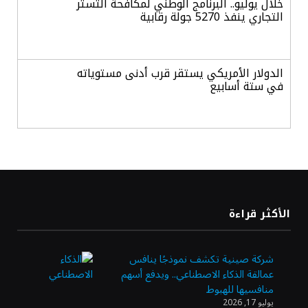
خلال يوليو.. البرنامج الوطني لمكافحة التستر
التجاري ينفذ 5270 جولة رقابية
الدولار الأمريكي يستقر قرب أدنى مستوياته
في ستة أسابيع
أسعار الذهب تواصل مكاسبها للجلسة الرابعة
وتسجل أعلى مستوياتها في سبعة أسابيع
أسعار النفط ترتفع وسط ترقب نتائج المحادثات
الأكثر قراءة
بشأن مضيق هرمز
شركة صينية تكشف نموذجًا ينافس
عمالقة الذكاء الاصطناعي.. ويدفع أسهم
«طيران الرياض» يدشن أولى رحلاته إلى مومباي
منافسيها للهبوط
ويضيف الوجهة التشغيلية الثامنة
يوليو 17, 2026