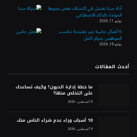
أداة ميتا تفشل في اكتشاف بعض صورها
المولدة بالذكاء الاصطناعي
وزير الاستثمار: الموافقة على رخصة مزاولة
يوليو 11, 2026
الأنشطة المالية عابرة الحدود تطوير للبيئة
الاستثمارية
6 أعمال جانبية غير تقليدية تناسب
الموظفين بدوام كامل
يوليو 18, 2026
الذهب يسجل أعلى مستوى في أسبوعين بدعم
من تراجع الدولار
أحدث المقالات
الدولار الأمريكي يتراجع قرب أدنى مستوياته
في ستة أسابيع وسط تفاؤل بشأن الشرق
ما خطة إدارة الديون؟ وكيف تساعدك
الأوسط
على التخلص منها؟
9 أغسطس، 2026
10 أسباب وراء عدم شراء الناس منك
9 أغسطس، 2026