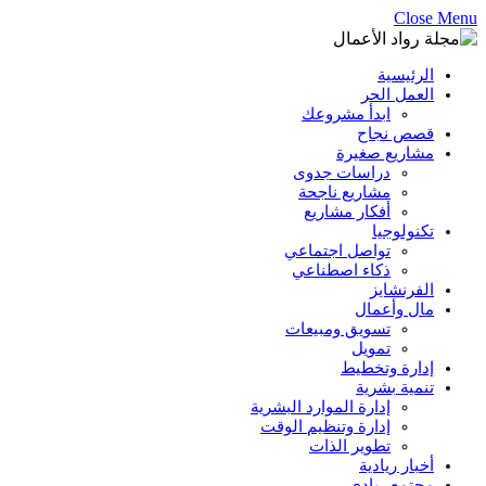
Close Menu
الرئيسية
العمل الحر
ابدأ مشروعك
قصص نجاح
مشاريع صغيرة
دراسات جدوى
مشاريع ناجحة
أفكار مشاريع
تكنولوجيا
تواصل اجتماعي
ذكاء اصطناعي
الفرنشايز
مال وأعمال
تسويق ومبيعات
تمويل
إدارة وتخطيط
تنمية بشرية
إدارة الموارد البشرية
إدارة وتنظيم الوقت
تطوير الذات
أخبار ريادية
مجتمع ريادي