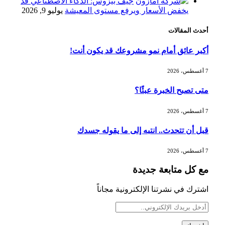
جيف بيزوس: الذكاء الاصطناعي قد
يخفض الأسعار ويرفع مستوى المعيشة
يوليو 9, 2026
أحدث المقالات
وزير الاستثمار: الموافقة على رخصة
مزاولة الأنشطة المالية عابرة الحدود
أكبر عائق أمام نمو مشروعك قد يكون أنت!
تطوير للبيئة الاستثمارية
7 أغسطس، 2026
الذهب يسجل أعلى مستوى في أسبوعين
متى تصبح الخبرة عبئًا؟
بدعم من تراجع الدولار
7 أغسطس، 2026
قبل أن تتحدث.. انتبه إلى ما يقوله جسدك
الدولار الأمريكي يتراجع قرب أدنى
مستوياته في ستة أسابيع وسط تفاؤل
7 أغسطس، 2026
بشأن الشرق الأوسط
مع كل متابعة جديدة
أسعار النفط تواصل التراجع للجلسة الثالثة
اشترك في نشرتنا الإلكترونية مجاناً
مع ترقب تطورات الوساطة بشأن الحرب