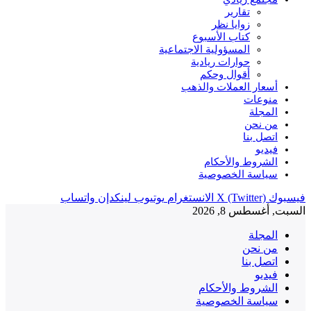
تقارير
زوايا نظر
كتاب الأسبوع
المسؤولية الاجتماعية
حوارات ريادية
أقوال وحكم
أسعار العملات والذهب
منوعات
المجلة
من نحن
اتصل بنا
فيديو
الشروط والأحكام
سياسة الخصوصية
فيسبوك
X (Twitter)
الانستغرام
يوتيوب
لينكدإن
واتساب
السبت, أغسطس 8, 2026
المجلة
من نحن
اتصل بنا
فيديو
الشروط والأحكام
سياسة الخصوصية