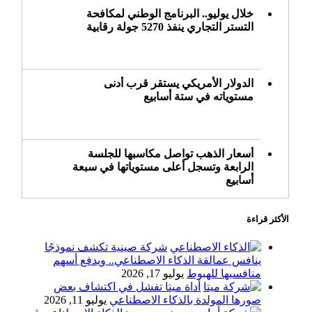
خلال يوليو.. البرنامج الوطني لمكافحة
التستر التجاري ينفذ 5270 جولة رقابية
الدولار الأمريكي يستقر قرب أدنى
مستوياته في ستة أسابيع
أسعار الذهب تواصل مكاسبها للجلسة
الرابعة وتسجل أعلى مستوياتها في سبعة
أسابيع
الأكثر قراءة
أسعار النفط ترتفع وسط ترقب نتائج
المحادثات بشأن مضيق هرمز
شركة صينية تكشف نموذجًا
ينافس عمالقة الذكاء الاصطناعي.. ويدفع أسهم
منافسيها للهبوط
يوليو 17, 2026
أداة ميتا تفشل في اكتشاف بعض
«طيران الرياض» يدشن أولى رحلاته إلى
صورها المولدة بالذكاء الاصطناعي
يوليو 11, 2026
مومباي ويضيف الوجهة التشغيلية الثامنة