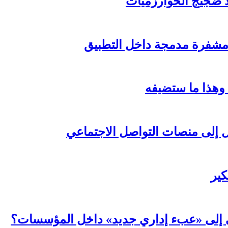
لا ضجيج الخوارزميات
مشفرة مدمجة داخل التطبيق
 وهذا ما ستضيفه
ال إلى منصات التواصل الاجتماعي
كير
عي إلى «عبء إداري جديد» داخل المؤسسات؟