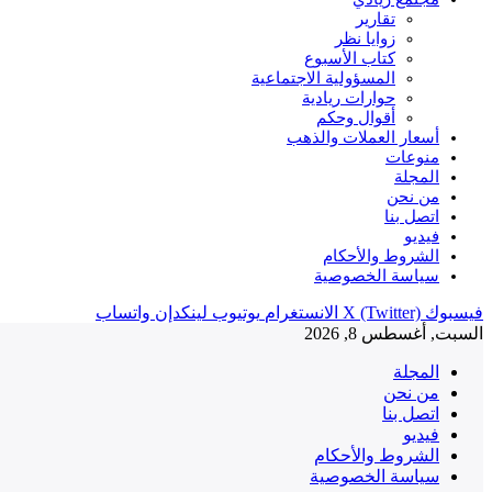
تقارير
زوايا نظر
كتاب الأسبوع
المسؤولية الاجتماعية
حوارات ريادية
أقوال وحكم
أسعار العملات والذهب
منوعات
المجلة
من نحن
اتصل بنا
فيديو
الشروط والأحكام
سياسة الخصوصية
فيسبوك
X (Twitter)
الانستغرام
يوتيوب
لينكدإن
واتساب
السبت, أغسطس 8, 2026
المجلة
من نحن
اتصل بنا
فيديو
الشروط والأحكام
سياسة الخصوصية