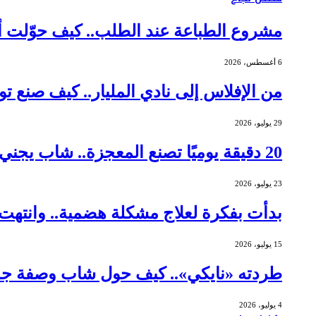
مشروع الطباعة عند الطلب.. كيف حوّلت أم عاملة م
6 أغسطس، 2026
من الإفلاس إلى نادي المليار.. كيف صنع توماس جورني
29 يوليو، 2026
20 دقيقة يوميًا تصنع المعجزة.. شاب يجني أرباحًا بـ 462 ألف دولار من الشموع
23 يوليو، 2026
بدأت بفكرة لعلاج مشكلة هضمية.. وانتهت ببيع شركتها 
15 يوليو، 2026
طردته «نايكي».. كيف حول شاب وصفة جده 
4 يوليو، 2026