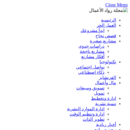
Close Menu
الرئيسية
العمل الحر
ابدأ مشروعك
قصص نجاح
مشاريع صغيرة
دراسات جدوى
مشاريع ناجحة
أفكار مشاريع
تكنولوجيا
تواصل اجتماعي
ذكاء اصطناعي
الفرنشايز
مال وأعمال
تسويق ومبيعات
تمويل
إدارة وتخطيط
تنمية بشرية
إدارة الموارد البشرية
إدارة وتنظيم الوقت
تطوير الذات
أخبار ريادية
مجتمع ريادي