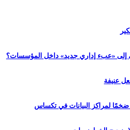
كير
عي إلى «عبء إداري جديد» داخل المؤسسات؟