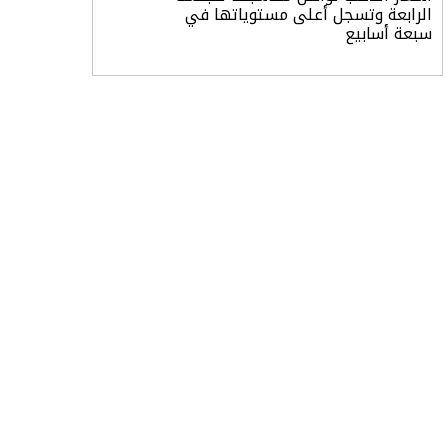
الرابعة وتسجل أعلى مستوياتها في
سبعة أسابيع
أسعار النفط ترتفع وسط ترقب نتائج
المحادثات بشأن مضيق هرمز
«طيران الرياض» يدشن أولى رحلاته إلى
مومباي ويضيف الوجهة التشغيلية
الثامنة
وزير الاستثمار: الموافقة على رخصة
مزاولة الأنشطة المالية عابرة الحدود
تطوير للبيئة الاستثمارية
الذهب يسجل أعلى مستوى في
أسبوعين بدعم من تراجع الدولار