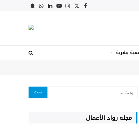
X
فيسبوك
الانستغرام
يوتيوب
لينكدإن
واتساب
Snapchat
(Twitter)
نمية بشرية
مجلة رواد الأعمال