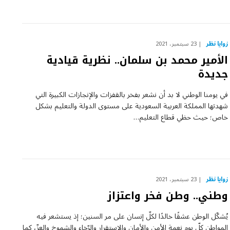
زوايا نظر
23 سبتمبر، 2021
الأمير محمد بن سلمان.. نظرية قيادية
جديدة
في يومنا الوطني لا بد أن نشعر بفخر بالقفزات والإنجازات الكبيرة التي
شهدتها المملكة العربية السعودية على مستوى الدولة والتعليم بشكل
خاص؛ حيث حظي قطاع التعليم…
زوايا نظر
23 سبتمبر، 2021
وطني.. وطن فخر واعتزاز
يُشكّل الوطن عشقًا خالدًا لكلّ إنسان على مر السنين؛ إذ يستشعر فيه
المواطن كلّ يوم نعمة الأمن والأمان والاستقرار والرّخاء والشموخ والعزّ، كما