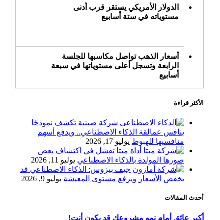
الدولار الأمريكي يستقر قرب أدنى
مستوياته في ستة أسابيع
أسعار الذهب تواصل مكاسبها للجلسة
الرابعة وتسجل أعلى مستوياتها في سبعة
أسابيع
الأكثر قراءة
أسعار النفط ترتفع وسط ترقب نتائج
المحادثات بشأن مضيق هرمز
شركة صينية تكشف نموذجًا
ينافس عمالقة الذكاء الاصطناعي.. ويدفع أسهم
منافسيها للهبوط
يوليو 17, 2026
أداة ميتا تفشل في اكتشاف بعض
«طيران الرياض» يدشن أولى رحلاته إلى
صورها المولدة بالذكاء الاصطناعي
يوليو 11, 2026
مومباي ويضيف الوجهة التشغيلية الثامنة
جيف بيزوس: الذكاء الاصطناعي قد
يخفض الأسعار ويرفع مستوى المعيشة
يوليو 9, 2026
أحدث المقالات
وزير الاستثمار: الموافقة على رخصة
مزاولة الأنشطة المالية عابرة الحدود
أكبر عائق أمام نمو مشروعك قد يكون أنت!