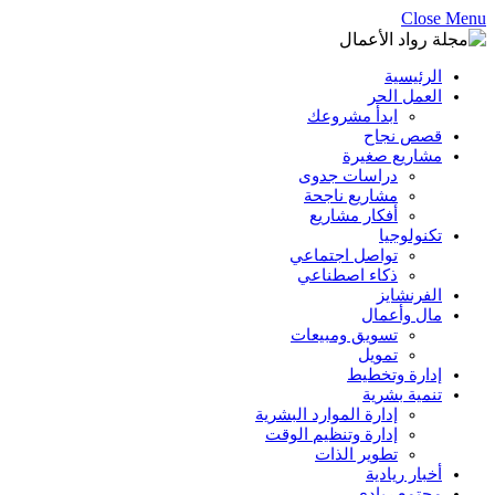
Close Menu
الرئيسية
العمل الحر
ابدأ مشروعك
قصص نجاح
مشاريع صغيرة
دراسات جدوى
مشاريع ناجحة
أفكار مشاريع
تكنولوجيا
تواصل اجتماعي
ذكاء اصطناعي
الفرنشايز
مال وأعمال
تسويق ومبيعات
تمويل
إدارة وتخطيط
تنمية بشرية
إدارة الموارد البشرية
إدارة وتنظيم الوقت
تطوير الذات
أخبار ريادية
مجتمع ريادي