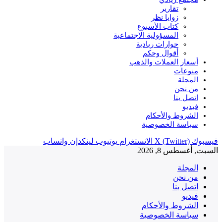
تقارير
زوايا نظر
كتاب الأسبوع
المسؤولية الاجتماعية
حوارات ريادية
أقوال وحكم
أسعار العملات والذهب
منوعات
المجلة
من نحن
اتصل بنا
فيديو
الشروط والأحكام
سياسة الخصوصية
فيسبوك
X (Twitter)
الانستغرام
يوتيوب
لينكدإن
واتساب
السبت, أغسطس 8, 2026
المجلة
من نحن
اتصل بنا
فيديو
الشروط والأحكام
سياسة الخصوصية